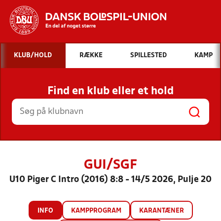
Hvad vil du søge efter?
KLUB/HOLD
RÆKKE
SPILLESTED
KAMP
INDHOLD OG NYHEDER
Find en klub eller et hold
STILLINGER, RESULTATER, KLUBBER OG
HOLD
GUI/SGF
U10 Piger C Intro (2016) 8:8 - 14/5 2026, Pulje 20
INFO
KAMPPROGRAM
KARANTÆNER