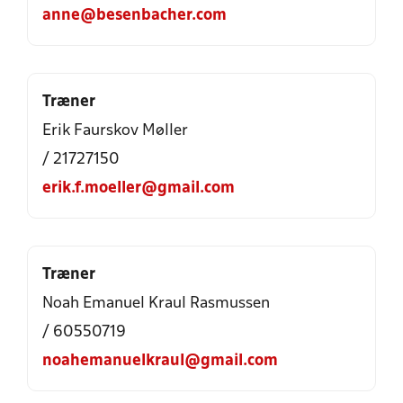
anne@besenbacher.com
Træner
Erik Faurskov Møller
/ 21727150
erik.f.moeller@gmail.com
Træner
Noah Emanuel Kraul Rasmussen
/ 60550719
noahemanuelkraul@gmail.com