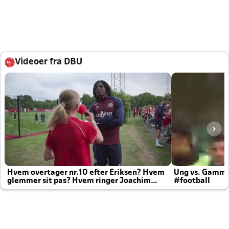
Videoer fra DBU
Hvem overtager nr.10 efter Eriksen? Hvem
Ung vs. Gamm
glemmer sit pas? Hvem ringer Joachim
#football
altid til efter kampe?