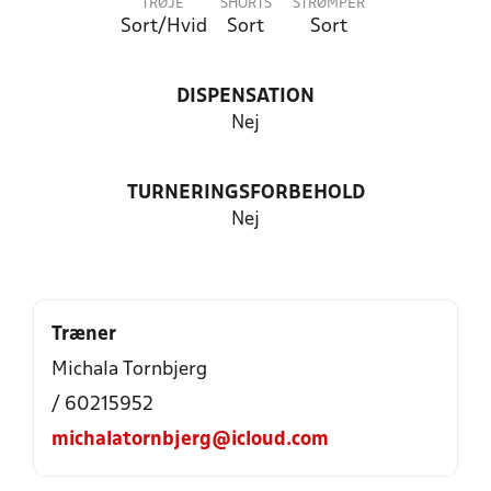
TRØJE
SHORTS
STRØMPER
Sort/Hvid
Sort
Sort
DISPENSATION
Nej
TURNERINGSFORBEHOLD
Nej
Træner
Michala Tornbjerg
/ 60215952
michalatornbjerg@icloud.com