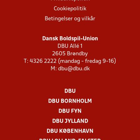
Cookiepolitik
Betingelser og vilkår
Dansk Boldspil-Union
DBU Allé 1
2605 Brøndby
T: 4326 2222 (mandag - fredag 9-16)
M:
dbu@dbu.dk
DBU
DBU BORNHOLM
DBU FYN
DBU JYLLAND
DBU KØBENHAVN