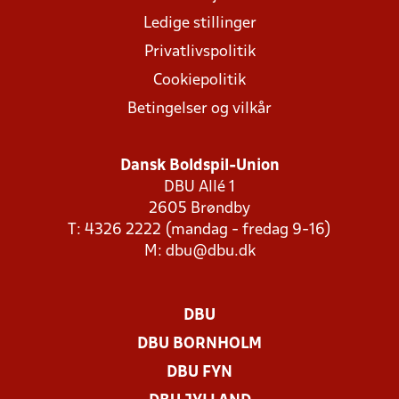
Ledige stillinger
Privatlivspolitik
Cookiepolitik
Betingelser og vilkår
Dansk Boldspil-Union
DBU Allé 1
2605 Brøndby
T: 4326 2222 (mandag - fredag 9-16)
M:
dbu@dbu.dk
DBU
DBU BORNHOLM
DBU FYN