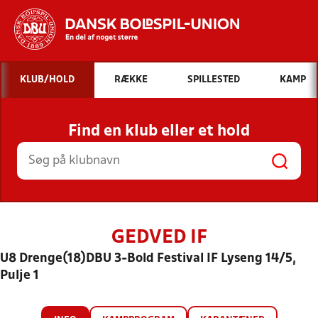
Hvad vil du søge efter?
KLUB/HOLD
RÆKKE
SPILLESTED
KAMP
INDHOLD OG NYHEDER
Find en klub eller et hold
STILLINGER, RESULTATER, KLUBBER OG
HOLD
GEDVED IF
U8 Drenge(18)DBU 3-Bold Festival IF Lyseng 14/5,
Pulje 1