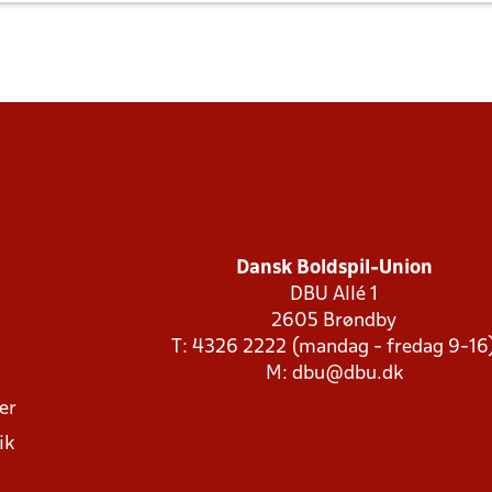
Dansk Boldspil-Union
DBU Allé 1
2605 Brøndby
T: 4326 2222 (mandag - fredag 9-16
M:
dbu@dbu.dk
ger
ik