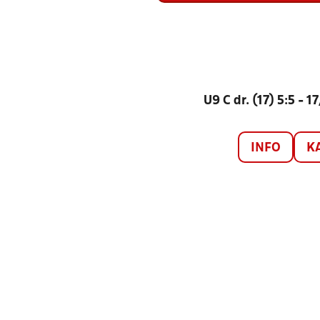
U9 C dr. (17) 5:5 - 
INFO
K