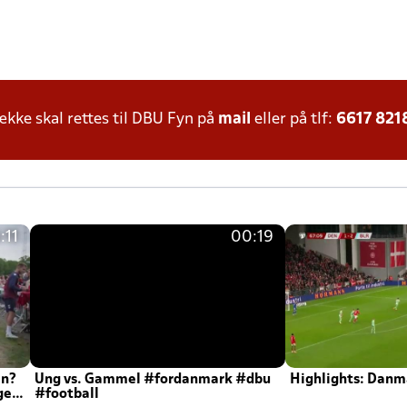
ke skal rettes til DBU Fyn på
mail
eller på tlf:
6617 821
:11
00:19
en?
Ung vs. Gammel #fordanmark #dbu
Highlights: Danma
ger
#football