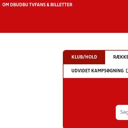
OM DBU
DBU TV
FANS & BILLETTER
KLUB/HOLD
RÆKK
UDVIDET KAMPSØGNING