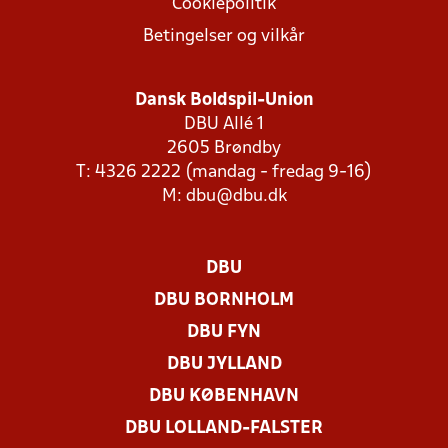
Cookiepolitik
Betingelser og vilkår
Dansk Boldspil-Union
DBU Allé 1
2605 Brøndby
T: 4326 2222 (mandag - fredag 9-16)
M:
dbu@dbu.dk
DBU
DBU BORNHOLM
DBU FYN
DBU JYLLAND
DBU KØBENHAVN
DBU LOLLAND-FALSTER