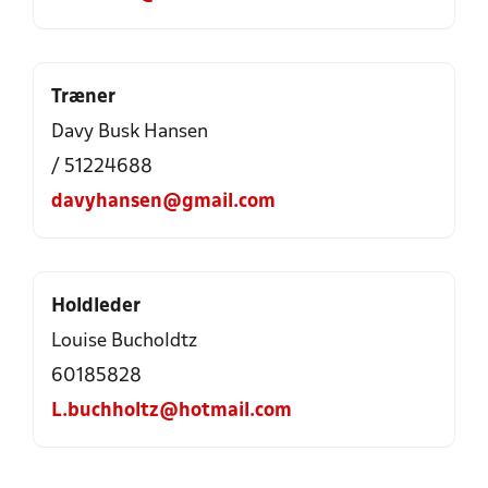
Træner
Davy Busk Hansen
/ 51224688
davyhansen@gmail.com
Holdleder
Louise Bucholdtz
60185828
L.buchholtz@hotmail.com