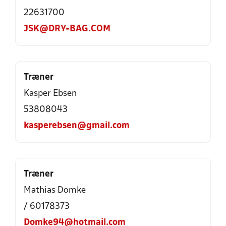
22631700
JSK@DRY-BAG.COM
Træner
Kasper Ebsen
53808043
kasperebsen@gmail.com
Træner
Mathias Domke
/ 60178373
Domke94@hotmail.com