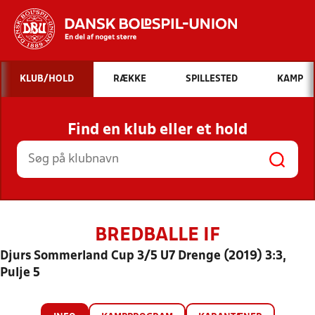
Hvad vil du søge efter?
KLUB/HOLD
RÆKKE
SPILLESTED
KAMP
INDHOLD OG NYHEDER
Find en klub eller et hold
STILLINGER, RESULTATER, KLUBBER OG
HOLD
BREDBALLE IF
Djurs Sommerland Cup 3/5 U7 Drenge (2019) 3:3,
Pulje 5