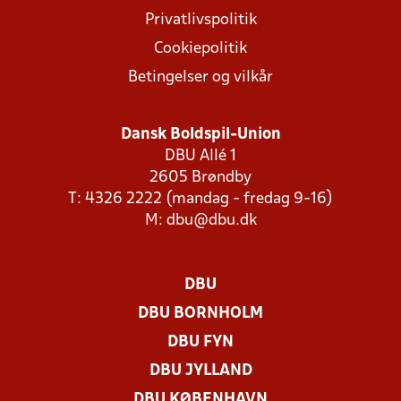
Privatlivspolitik
Cookiepolitik
Betingelser og vilkår
Dansk Boldspil-Union
DBU Allé 1
2605 Brøndby
T: 4326 2222 (mandag - fredag 9-16)
M:
dbu@dbu.dk
DBU
DBU BORNHOLM
DBU FYN
DBU JYLLAND
DBU KØBENHAVN