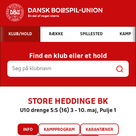
Hvad vil du søge efter?
KLUB/HOLD
RÆKKE
SPILLESTED
KAMP
INDHOLD OG NYHEDER
Find en klub eller et hold
STILLINGER, RESULTATER, KLUBBER OG
HOLD
STORE HEDDINGE BK
U10 drenge 5:5 (16) 3 - 10. maj, Pulje 1
INFO
KAMPPROGRAM
KARANTÆNER