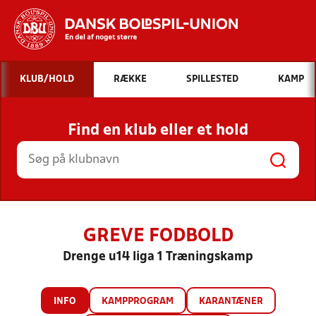
Hvad vil du søge efter?
KLUB/HOLD
RÆKKE
SPILLESTED
KAMP
INDHOLD OG NYHEDER
Find en klub eller et hold
STILLINGER, RESULTATER, KLUBBER OG
HOLD
GREVE FODBOLD
Drenge u14 liga 1 Træningskamp
INFO
KAMPPROGRAM
KARANTÆNER