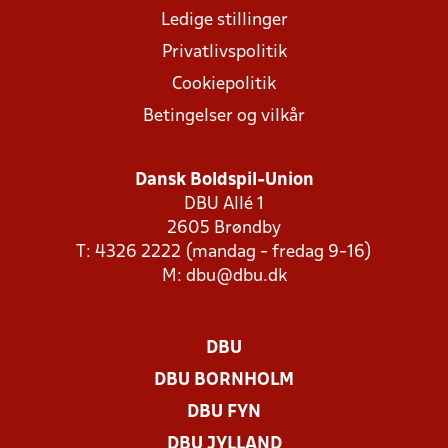
Ledige stillinger
Privatlivspolitik
Cookiepolitik
Betingelser og vilkår
Dansk Boldspil-Union
DBU Allé 1
2605 Brøndby
T: 4326 2222 (mandag - fredag 9-16)
M:
dbu@dbu.dk
DBU
DBU BORNHOLM
DBU FYN
DBU JYLLAND