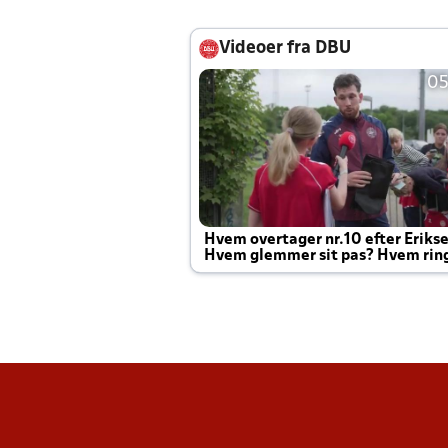
Videoer fra DBU
05
Hvem overtager nr.10 efter Eriks
Hvem glemmer sit pas? Hvem rin
Joachim altid til efter kampe?