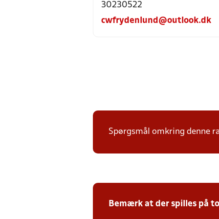
30230522
cwfrydenlund@outlook.dk
Spørgsmål omkring denne ræk
Bemærk at der spilles på to