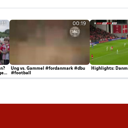
:11
00:19
en?
Ung vs. Gammel #fordanmark #dbu
Highlights: Danma
ger
#football