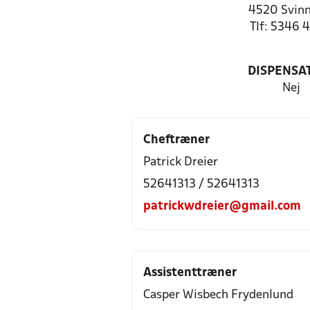
4520 Svinn
Tlf: 5346 
DISPENSA
Nej
Cheftræner
Patrick Dreier
52641313 / 52641313
patrickwdreier@gmail.com
Assistenttræner
Casper Wisbech Frydenlund