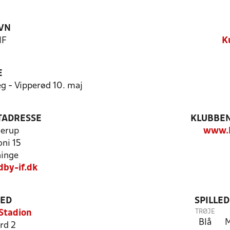
VN
IF
K
E
beg - Vipperød 10. maj
TADRESSE
KLUBBEN
derup
www.k
ni 15
inge
by-if.dk
TED
SPILLE
TRØJE
Stadion
Blå
M
rd 2