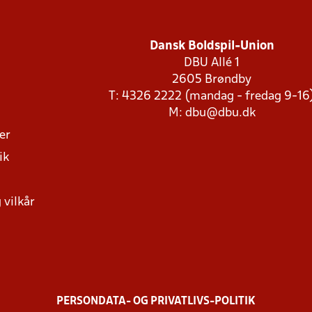
Dansk Boldspil-Union
DBU Allé 1
2605 Brøndby
T: 4326 2222 (mandag - fredag 9-16
M:
dbu@dbu.dk
ger
ik
 vilkår
PERSONDATA- OG PRIVATLIVS-POLITIK