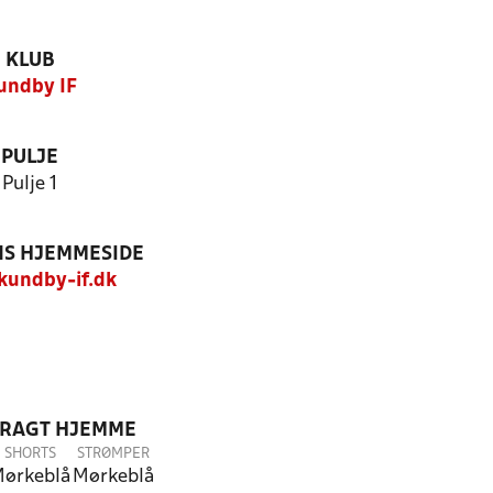
KLUB
undby IF
PULJE
Pulje 1
S HJEMMESIDE
undby-if.dk
DRAGT HJEMME
SHORTS
STRØMPER
ørkeblå
Mørkeblå