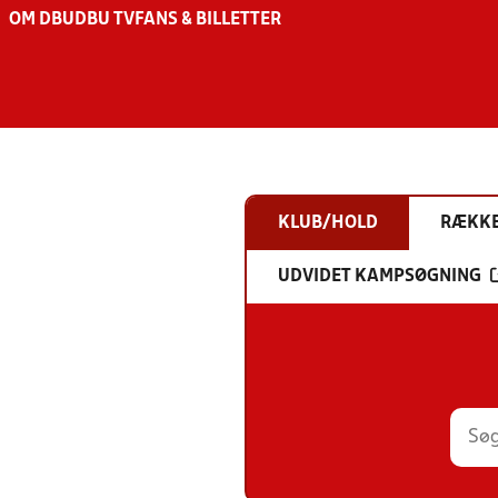
OM DBU
DBU TV
FANS & BILLETTER
KLUB/HOLD
RÆKK
UDVIDET KAMPSØGNING