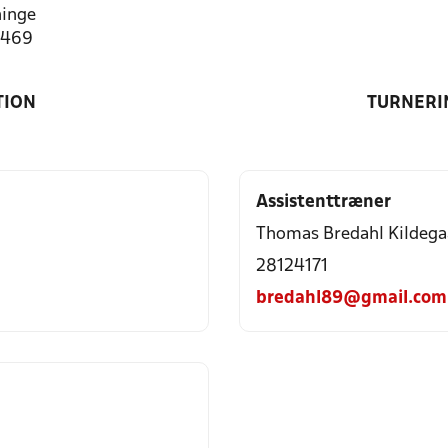
inge
4469
TION
TURNERI
Assistenttræner
Thomas Bredahl Kildega
28124171
bredahl89@gmail.com