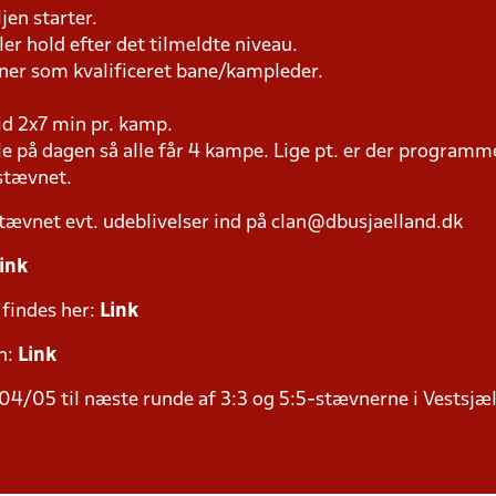
jen starter.
iller hold efter det tilmeldte niveau.
æner som kvalificeret bane/kampleder.
tid 2x7 min pr. kamp.
ale på dagen så alle får 4 kampe. Lige pt. er der program
l stævnet.
tævnet evt. udeblivelser ind på clan@dbusjaelland.dk
ink
 findes her:
Link
n:
Link
04/05 til næste runde af 3:3 og 5:5-stævnerne i Vestsjælla