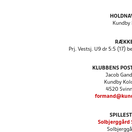
HOLDNA
Kundby 
RÆKK
Prj. Vestsj. U9 dr 5:5 (17) 
KLUBBENS POS
Jacob Gan
Kundby Kolo
4520 Svinn
formand@kund
SPILLES
Solbjerggård 
Solbjerggå