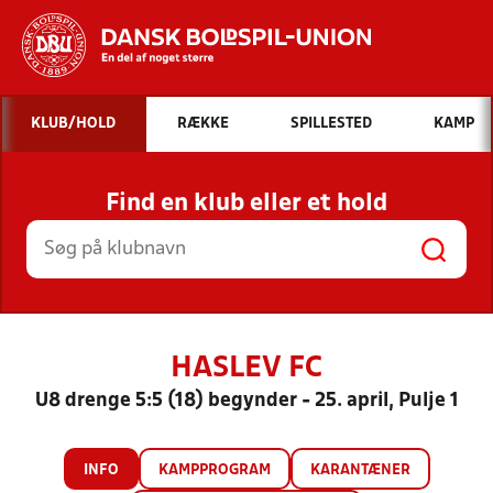
Hvad vil du søge efter?
KLUB/HOLD
RÆKKE
SPILLESTED
KAMP
INDHOLD OG NYHEDER
Find en klub eller et hold
STILLINGER, RESULTATER, KLUBBER OG
HOLD
HASLEV FC
U8 drenge 5:5 (18) begynder - 25. april, Pulje 1
INFO
KAMPPROGRAM
KARANTÆNER