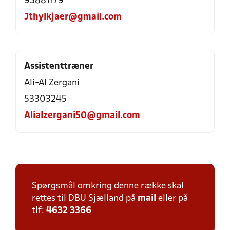
93881179
Jthylkjaer@gmail.com
Assistenttræner
Ali-Al Zergani
53303245
Alialzergani50@gmail.com
Spørgsmål omkring denne række skal
rettes til DBU Sjælland på
mail
eller på
tlf:
4632 3366