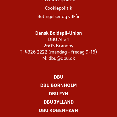
Privatlivspolitik
Cookiepolitik
Betingelser og vilkår
Dansk Boldspil-Union
DBU Allé 1
2605 Brøndby
T: 4326 2222 (mandag - fredag 9-16)
M:
dbu@dbu.dk
DBU
DBU BORNHOLM
DBU FYN
DBU JYLLAND
DBU KØBENHAVN