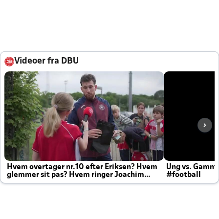
Videoer fra DBU
Hvem overtager nr.10 efter Eriksen? Hvem
Ung vs. Gamm
glemmer sit pas? Hvem ringer Joachim
#football
altid til efter kampe?