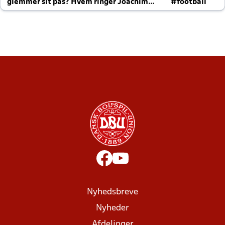
glemmer sit pas? Hvem ringer Joachim
#football
altid til efter kampe?
Nyhedsbreve
Nyheder
Afdelinger