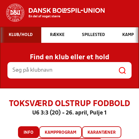
Hvad vil du søge efter?
KLUB/HOLD
RÆKKE
SPILLESTED
KAMP
INDHOLD OG NYHEDER
Find en klub eller et hold
STILLINGER, RESULTATER, KLUBBER OG
HOLD
TOKSVÆRD OLSTRUP FODBOLD
U6 3:3 (20) - 26. april, Pulje 1
INFO
KAMPPROGRAM
KARANTÆNER