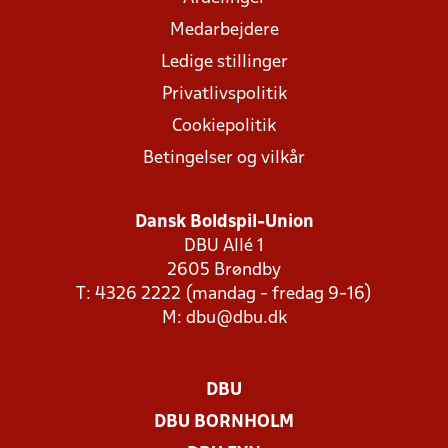
Medarbejdere
Ledige stillinger
Privatlivspolitik
Cookiepolitik
Betingelser og vilkår
Dansk Boldspil-Union
DBU Allé 1
2605 Brøndby
T: 4326 2222 (mandag - fredag 9-16)
M:
dbu@dbu.dk
DBU
DBU BORNHOLM