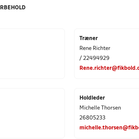
ORBEHOLD
Træner
Rene Richter
/ 22494929
Rene.richter@fikbold.
Holdleder
Michelle Thorsen
26805233
michelle.thorsen@fikb