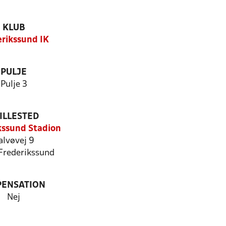
KLUB
erikssund IK
PULJE
Pulje 3
ILLESTED
kssund Stadion
alvøvej 9
Frederikssund
PENSATION
Nej