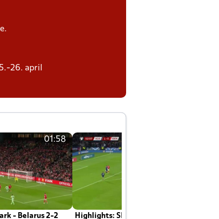
e.
5.-26. april
01:58
01:58
rk - Belarus 2-2
Highlights: Skotland - Danmark 4-2
J