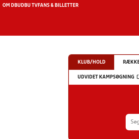
OM DBU
DBU TV
FANS & BILLETTER
KLUB/HOLD
RÆKK
UDVIDET KAMPSØGNING