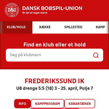
Hvad vil du søge efter?
KLUB/HOLD
RÆKKE
SPILLESTED
KAMP
INDHOLD OG NYHEDER
Find en klub eller et hold
STILLINGER, RESULTATER, KLUBBER OG
HOLD
FREDERIKSSUND IK
U8 drenge 5:5 (18) 3 - 25. april, Pulje 7
INFO
KAMPPROGRAM
KARANTÆNER