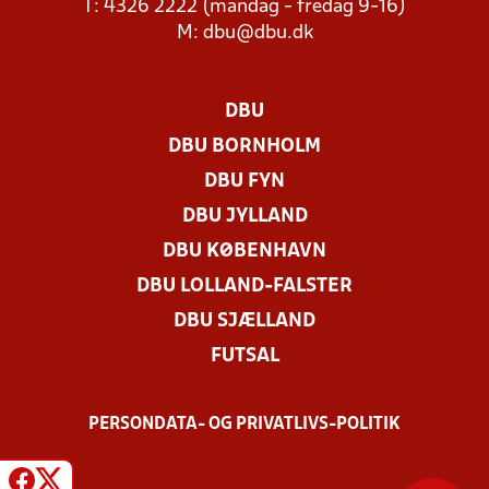
T: 4326 2222 (mandag - fredag 9-16)
M:
dbu@dbu.dk
DBU
DBU BORNHOLM
DBU FYN
DBU JYLLAND
DBU KØBENHAVN
DBU LOLLAND-FALSTER
DBU SJÆLLAND
FUTSAL
PERSONDATA- OG PRIVATLIVS-POLITIK