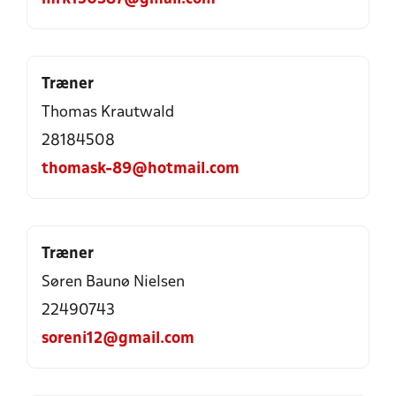
Træner
Thomas Krautwald
28184508
thomask-89@hotmail.com
Træner
Søren Baunø Nielsen
22490743
soreni12@gmail.com