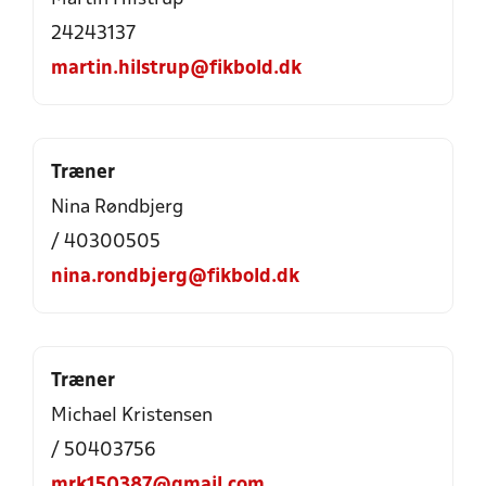
24243137
martin.hilstrup@fikbold.dk
Træner
Nina Røndbjerg
/ 40300505
nina.rondbjerg@fikbold.dk
Træner
Michael Kristensen
/ 50403756
mrk150387@gmail.com