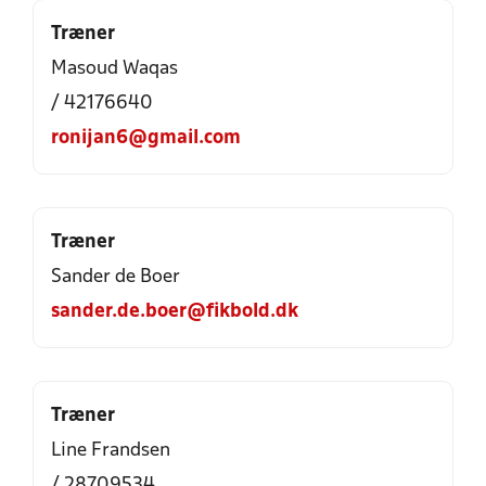
Træner
Masoud Waqas
/ 42176640
ronijan6@gmail.com
Træner
Sander de Boer
sander.de.boer@fikbold.dk
Træner
Line Frandsen
/ 28709534