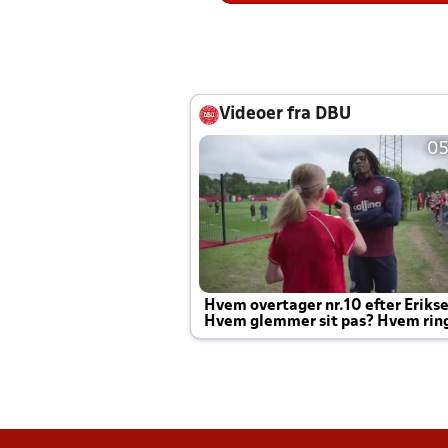
Videoer fra DBU
05
Hvem overtager nr.10 efter Eriks
Hvem glemmer sit pas? Hvem rin
Joachim altid til efter kampe?