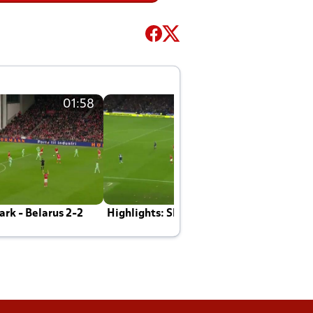
01:58
01:58
rk - Belarus 2-2
Highlights: Skotland - Danmark 4-2
J
E