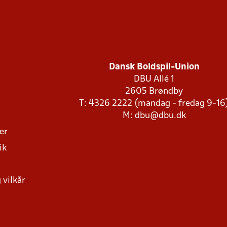
Dansk Boldspil-Union
DBU Allé 1
2605 Brøndby
T: 4326 2222 (mandag - fredag 9-16
M:
dbu@dbu.dk
ger
ik
 vilkår