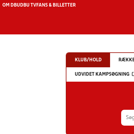
OM DBU
DBU TV
FANS & BILLETTER
KLUB/HOLD
RÆKK
UDVIDET KAMPSØGNING