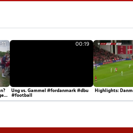
:11
00:19
en?
Ung vs. Gammel #fordanmark #dbu
Highlights: Danma
ger
#football