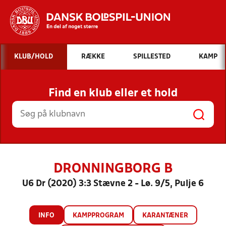
Hvad vil du søge efter?
KLUB/HOLD
RÆKKE
SPILLESTED
KAMP
INDHOLD OG NYHEDER
Find en klub eller et hold
STILLINGER, RESULTATER, KLUBBER OG
HOLD
DRONNINGBORG B
U6 Dr (2020) 3:3 Stævne 2 - Lø. 9/5, Pulje 6
INFO
KAMPPROGRAM
KARANTÆNER