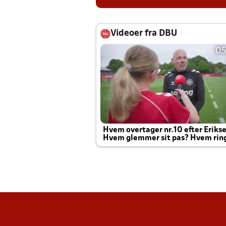
Videoer fra DBU
05
Hvem overtager nr.10 efter Eriks
Hvem glemmer sit pas? Hvem rin
Joachim altid til efter kampe?