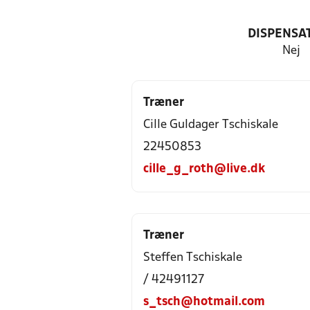
DISPENSA
Nej
Træner
Cille Guldager Tschiskale
22450853
cille_g_roth@live.dk
Træner
Steffen Tschiskale
/ 42491127
s_tsch@hotmail.com