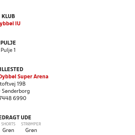
KLUB
ybbøl IU
PULJE
Pulje 1
ILLESTED
ybbøl Super Arena
toftvej 19B
 Sønderborg
: 7448 6990
LEDRAGT UDE
SHORTS
STRØMPER
Grøn
Grøn