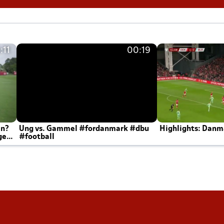
:11
00:19
en?
Ung vs. Gammel #fordanmark #dbu
Highlights: Danma
ger
#football