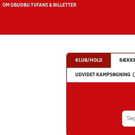
OM DBU
DBU TV
FANS & BILLETTER
KLUB/HOLD
RÆKK
UDVIDET KAMPSØGNING