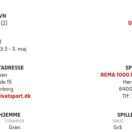
VN
 (2)
D
E
3:3 - 3. maj
TADRESSE
SP
sen
REMA 1000 D
de 15
Hør
rborg
6400
ivatsport.dk
Tlf
 HJEMME
SPIL
STRØMPER
TRØJE
Grøn
Grå