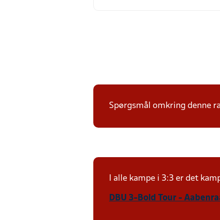
Spørgsmål omkring denne ræk
I alle kampe i 3:3 er det ka
DBU 3-Bold Tour - Aabenraa