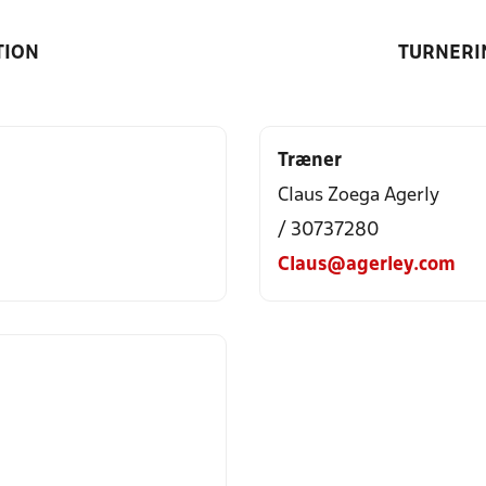
TION
TURNERI
Træner
Claus Zoega Agerly
/ 30737280
Claus@agerley.com