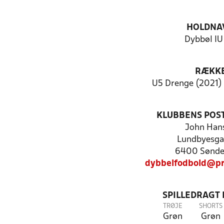
HOLDNA
Dybbøl IU
RÆKK
U5 Drenge (2021) 
KLUBBENS POS
John Han
Lundbyesga
6400 Sønde
dybbelfodbold@pr
SPILLEDRAGT
TRØJE
SHORTS
Grøn
Grøn