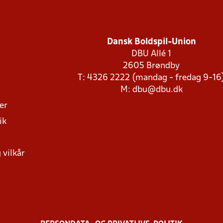
Dansk Boldspil-Union
DBU Allé 1
2605 Brøndby
T: 4326 2222 (mandag - fredag 9-16
M:
dbu@dbu.dk
ger
ik
 vilkår