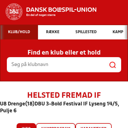
Hvad vil du søge efter?
KLUB/HOLD
RÆKKE
SPILLESTED
KAMP
INDHOLD OG NYHEDER
Find en klub eller et hold
STILLINGER, RESULTATER, KLUBBER OG
HOLD
HELSTED FREMAD IF
U8 Drenge(18)DBU 3-Bold Festival IF Lyseng 14/5,
Pulje 6