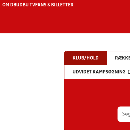
OM DBU
DBU TV
FANS & BILLETTER
KLUB/HOLD
RÆKK
UDVIDET KAMPSØGNING