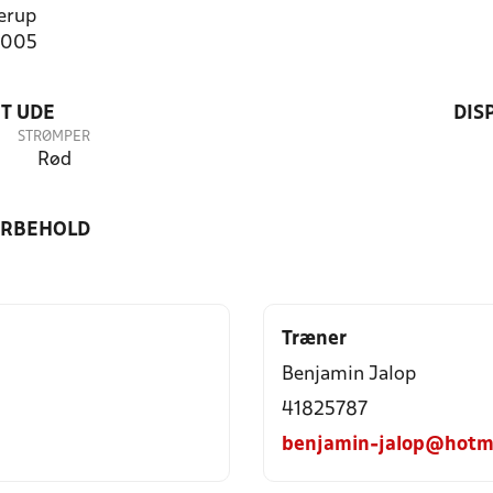
erup
7005
T UDE
DIS
STRØMPER
Rød
ORBEHOLD
Træner
Benjamin Jalop
41825787
benjamin-jalop@hotm