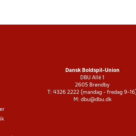
Dansk Boldspil-Union
DBU Allé 1
2605 Brøndby
T: 4326 2222 (mandag - fredag 9-16
M:
dbu@dbu.dk
ger
ik