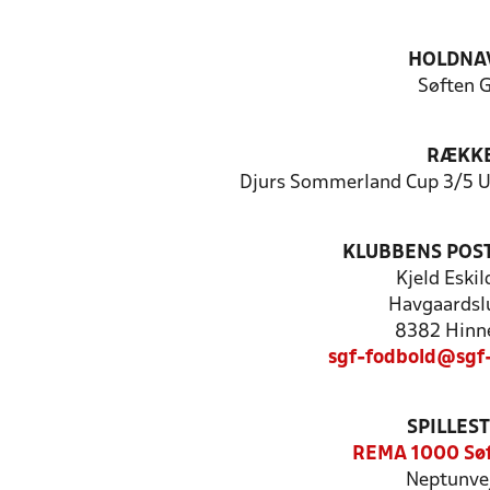
HOLDNA
Søften 
RÆKK
Djurs Sommerland Cup 3/5 U
KLUBBENS POS
Kjeld Eski
Havgaardsl
8382 Hinn
sgf-fodbold@sgf
SPILLES
REMA 1000 Søf
Neptunvej