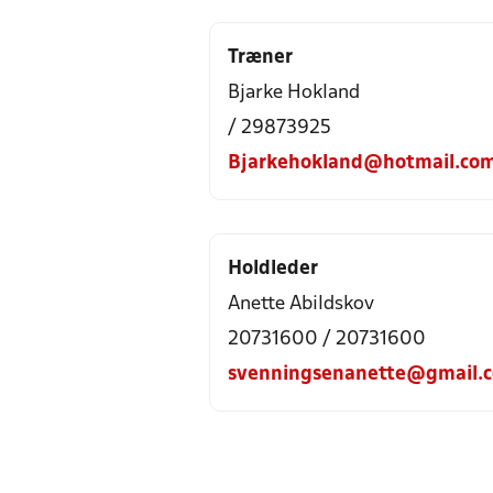
Træner
Bjarke Hokland
/ 29873925
Bjarkehokland@hotmail.co
Holdleder
Anette Abildskov
20731600 / 20731600
svenningsenanette@gmail.