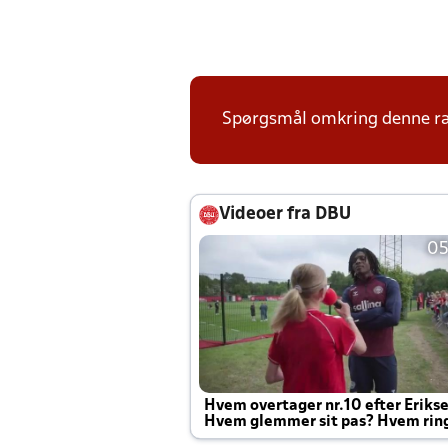
Spørgsmål omkring denne ræk
Videoer fra DBU
05
Hvem overtager nr.10 efter Eriks
Hvem glemmer sit pas? Hvem rin
Joachim altid til efter kampe?