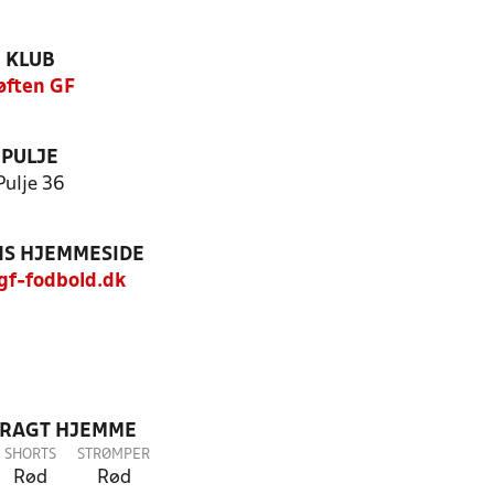
KLUB
øften GF
PULJE
Pulje 36
S HJEMMESIDE
f-fodbold.dk
DRAGT HJEMME
SHORTS
STRØMPER
Rød
Rød