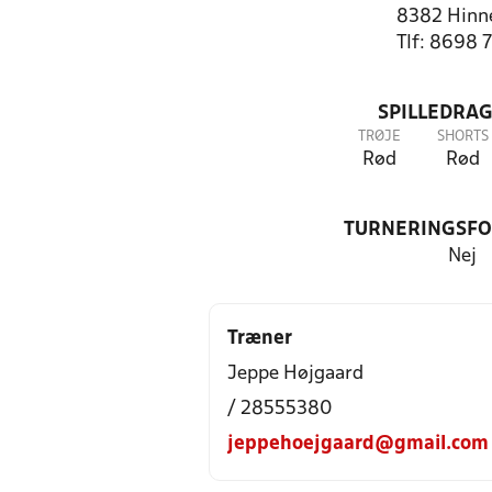
8382 Hinn
Tlf: 8698 
SPILLEDRAG
TRØJE
SHORTS
Rød
Rød
TURNERINGSF
Nej
Træner
Jeppe Højgaard
/ 28555380
jeppehoejgaard@gmail.com