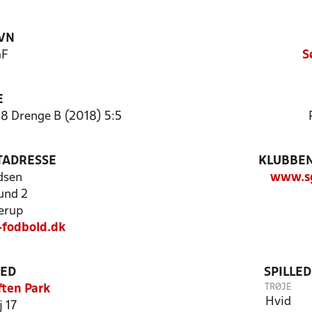
VN
GF
S
E
8 Drenge B (2018) 5:5
TADRESSE
KLUBBEN
ldsen
www.sg
und 2
erup
-fodbold.dk
TED
SPILLE
TRØJE
ten Park
Hvid
 17