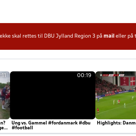
ke skal rettes til DBU Jylland Region 3 på
mail
eller på 
:11
00:19
en?
Ung vs. Gammel #fordanmark #dbu
Highlights: Danma
ger
#football