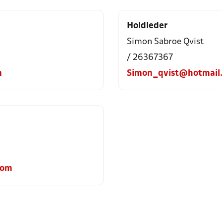
Holdleder
Simon Sabroe Qvist
/ 26367367
m
Simon_qvist@hotmail
com