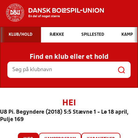
Hvad vil du søge efter?
KLUB/HOLD
RÆKKE
SPILLESTED
KAMP
INDHOLD OG NYHEDER
Find en klub eller et hold
STILLINGER, RESULTATER, KLUBBER OG
HOLD
HEI
U8 Pi. Begyndere (2018) 5:5 Stævne 1 - Lø 18 april,
Pulje 169