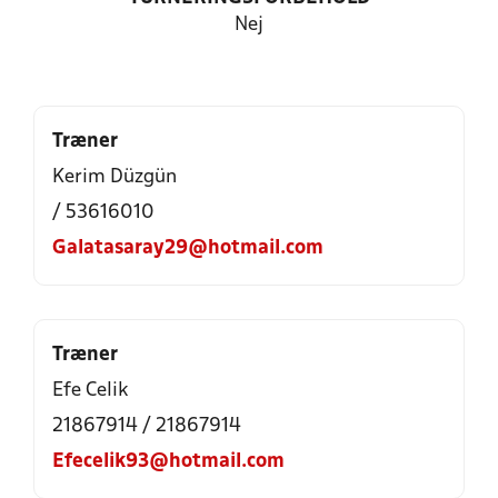
Nej
Træner
Kerim Düzgün
/ 53616010
Galatasaray29@hotmail.com
Træner
Efe Celik
21867914 / 21867914
Efecelik93@hotmail.com