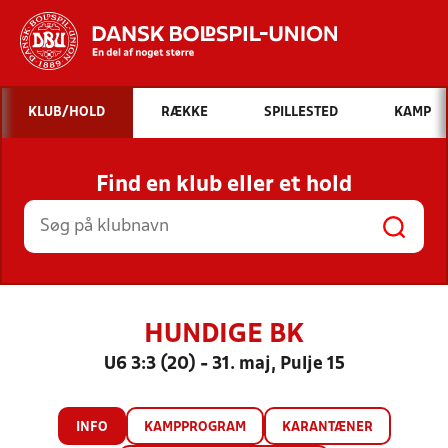
Hvad vil du søge efter?
KLUB/HOLD
RÆKKE
SPILLESTED
KAMP
INDHOLD OG NYHEDER
Find en klub eller et hold
STILLINGER, RESULTATER, KLUBBER OG
HOLD
HUNDIGE BK
U6 3:3 (20) - 31. maj, Pulje 15
INFO
KAMPPROGRAM
KARANTÆNER