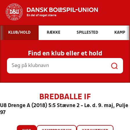
Hvad vil du søge efter?
KLUB/HOLD
RÆKKE
SPILLESTED
KAMP
INDHOLD OG NYHEDER
Find en klub eller et hold
STILLINGER, RESULTATER, KLUBBER OG
HOLD
BREDBALLE IF
U8 Drenge A (2018) 5:5 Stævne 2 - Lø. d. 9. maj, Pulje
97