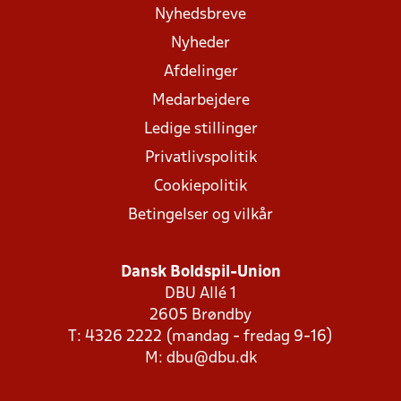
Nyhedsbreve
Nyheder
Afdelinger
Medarbejdere
Ledige stillinger
Privatlivspolitik
Cookiepolitik
Betingelser og vilkår
Dansk Boldspil-Union
DBU Allé 1
2605 Brøndby
T: 4326 2222 (mandag - fredag 9-16)
M:
dbu@dbu.dk