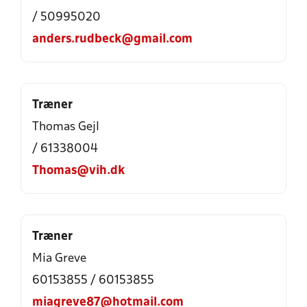
/ 50995020
anders.rudbeck@gmail.com
Træner
Thomas Gejl
/ 61338004
Thomas@vih.dk
Træner
Mia Greve
60153855 / 60153855
miagreve87@hotmail.com