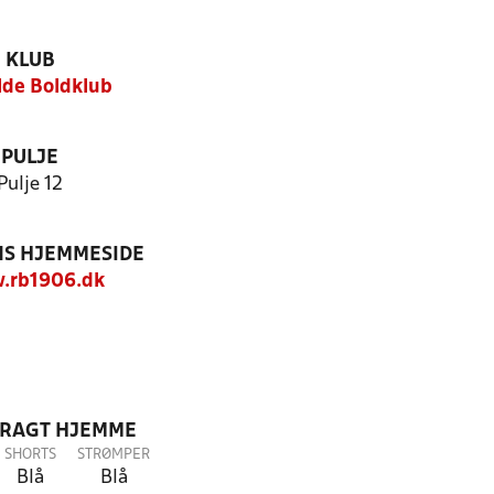
KLUB
lde Boldklub
PULJE
Pulje 12
S HJEMMESIDE
.rb1906.dk
DRAGT HJEMME
SHORTS
STRØMPER
Blå
Blå