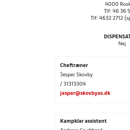
4000 Rosk
Tlf: 46 36 
Tlf: 4632 2712 (
DISPENSA
Nej
Cheftræner
Jesper Skovby
/ 31313304
jesper@skovbyas.dk
Kampklar assistent