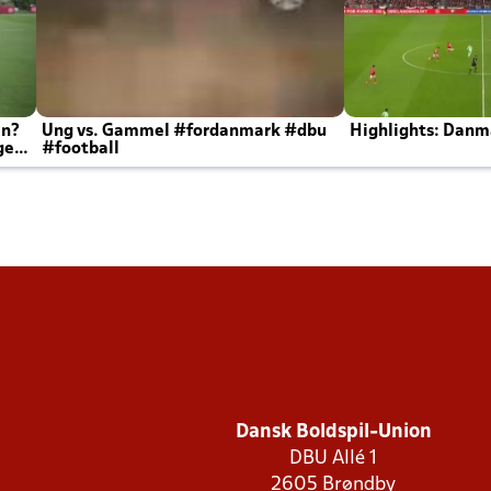
en?
Ung vs. Gammel #fordanmark #dbu
Highlights: Danma
ger
#football
Dansk Boldspil-Union
DBU Allé 1
2605 Brøndby