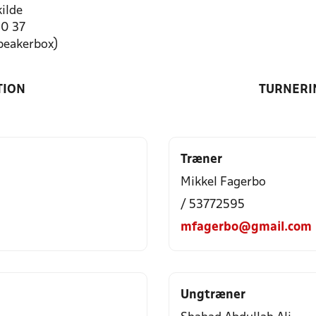
ilde
50 37
speakerbox)
TION
TURNERI
Træner
Mikkel Fagerbo
/ 53772595
mfagerbo@gmail.com
Ungtræner