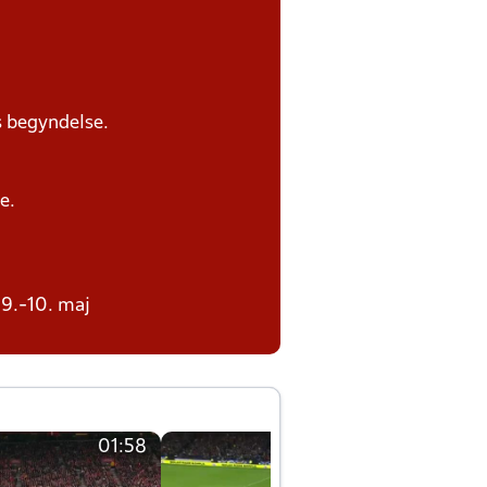
s begyndelse.
e.
 9.-10. maj
01:58
01:58