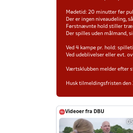
Mødetid: 20 minutter før pul
Der er ingen niveaudeling, så d
Førstnævnte hold stiller tr
Der spilles uden målmand, s
Ved 4 kampe pr. hold: spille
Ved udeblivelser eller evt. o
Værtsklubben melder efter s
Husk tilmeldingsfristen den 
Videoer fra DBU
05