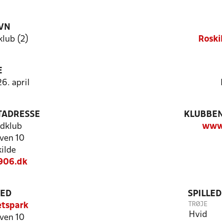
VN
klub (2)
Roski
E
6. april
TADRESSE
KLUBBEN
ldklub
www
ven 10
ilde
906.dk
TED
SPILLE
TRØJE
ætspark
Hvid
ven 10