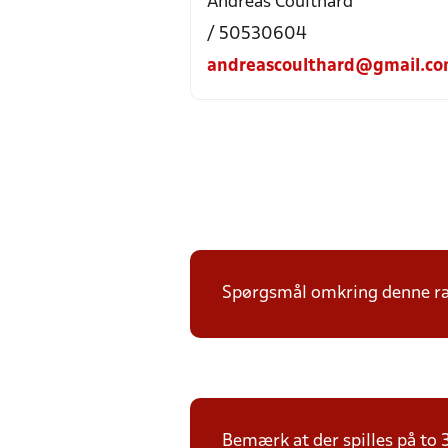
Andreas Coulthard
/ 50530604
andreascoulthard@gmail.c
Spørgsmål omkring denne ræk
Bemærk at der spilles på to 3