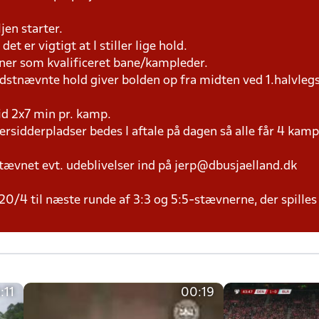
jen starter.
et er vigtigt at I stiller lige hold.
æner som kvalificeret bane/kampleder.
idstnævnte hold giver bolden op fra midten ved 1.halvleg
tid 2x7 min pr. kamp.
versidderpladser bedes I aftale på dagen så alle får 4 kamp
tævnet evt. udeblivelser ind på jerp@dbusjaelland.dk
20/4 til næste runde af 3:3 og 5:5-stævnerne, der spilles
:11
00:19