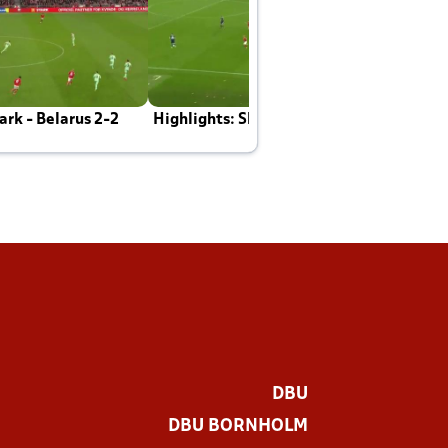
rk - Belarus 2-2
Highlights: Skotland - Danmark 4-2
J
E
DBU
DBU BORNHOLM