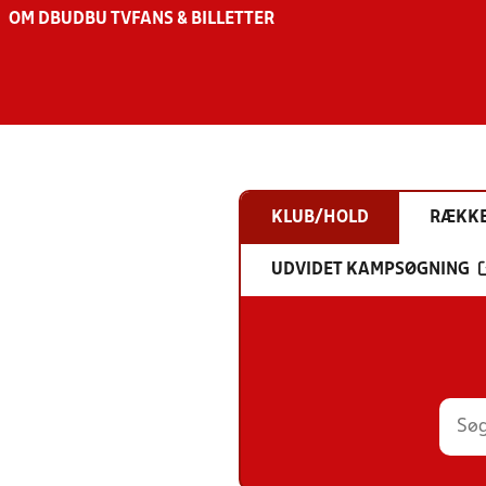
OM DBU
DBU TV
FANS & BILLETTER
KLUB/HOLD
RÆKK
UDVIDET KAMPSØGNING