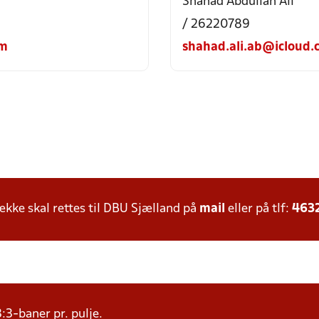
Shahad Abdullah Ali
/ 26220789
om
shahad.ali.ab@icloud.
ke skal rettes til DBU Sjælland på
mail
eller på tlf:
463
:3-baner pr. pulje.