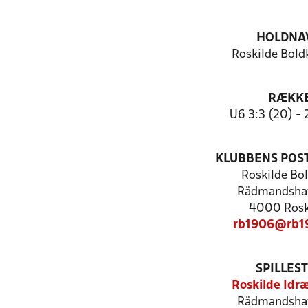
HOLDNA
Roskilde Bold
RÆKK
U6 3:3 (20) - 2
KLUBBENS POS
Roskilde Bo
Rådmandsha
4000 Rosk
rb1906@rb1
SPILLES
Roskilde Idr
Rådmandsha