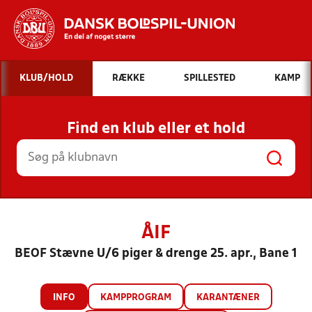
Hvad vil du søge efter?
KLUB/HOLD
RÆKKE
SPILLESTED
KAMP
INDHOLD OG NYHEDER
Find en klub eller et hold
STILLINGER, RESULTATER, KLUBBER OG
HOLD
ÅIF
BEOF Stævne U/6 piger & drenge 25. apr., Bane 1
INFO
KAMPPROGRAM
KARANTÆNER