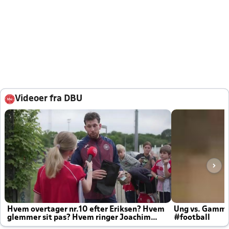
Videoer fra DBU
Hvem overtager nr.10 efter Eriksen? Hvem
Ung vs. Gamm
glemmer sit pas? Hvem ringer Joachim
#football
altid til efter kampe?