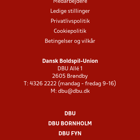
Medarbejdere
Ledige stillinger
Privatlivspolitik
Cookiepolitik
Betingelser og vilkår
Dansk Boldspil-Union
DBU Allé 1
2605 Brøndby
T: 4326 2222 (mandag - fredag 9-16)
M:
dbu@dbu.dk
DBU
DBU BORNHOLM
DBU FYN