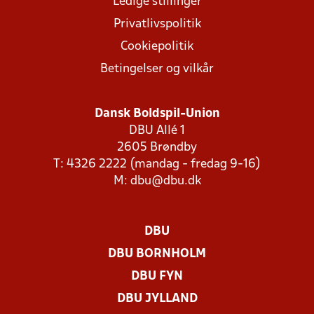
Ledige stillinger
Privatlivspolitik
Cookiepolitik
Betingelser og vilkår
Dansk Boldspil-Union
DBU Allé 1
2605 Brøndby
T: 4326 2222 (mandag - fredag 9-16)
M:
dbu@dbu.dk
DBU
DBU BORNHOLM
DBU FYN
DBU JYLLAND