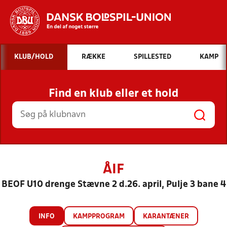
Hvad vil du søge efter?
KLUB/HOLD
RÆKKE
SPILLESTED
KAMP
INDHOLD OG NYHEDER
Find en klub eller et hold
STILLINGER, RESULTATER, KLUBBER OG
HOLD
ÅIF
BEOF U10 drenge Stævne 2 d.26. april, Pulje 3 bane 4
INFO
KAMPPROGRAM
KARANTÆNER