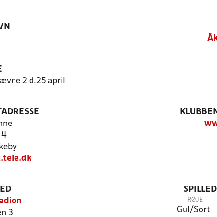
VN
Åk
E
ævne 2 d.25 april
TADRESSE
KLUBBEN
nne
ww
 4
keby
.tele.dk
TED
SPILLE
TRØJE
adion
Gul/Sort
n 3