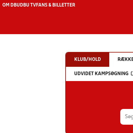
OM DBU
DBU TV
FANS & BILLETTER
KLUB/HOLD
RÆKK
UDVIDET KAMPSØGNING