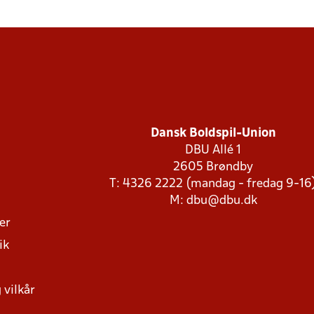
Dansk Boldspil-Union
DBU Allé 1
2605 Brøndby
T: 4326 2222 (mandag - fredag 9-16
M:
dbu@dbu.dk
ger
ik
 vilkår