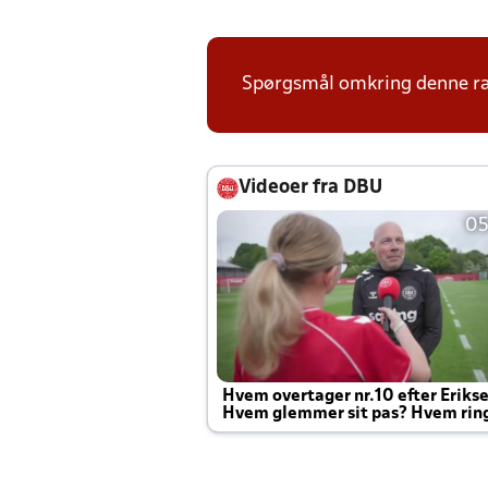
Spørgsmål omkring denne ræ
Videoer fra DBU
05
Hvem overtager nr.10 efter Eriks
Hvem glemmer sit pas? Hvem rin
Joachim altid til efter kampe?