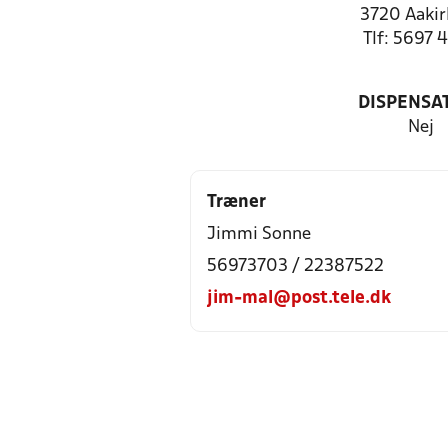
3720 Aakir
Tlf: 5697 
DISPENSA
Nej
Træner
Jimmi Sonne
56973703 / 22387522
jim-mal@post.tele.dk