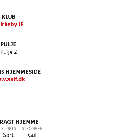
KLUB
irkeby IF
PULJE
Pulje 2
S HJEMMESIDE
w.aaif.dk
DRAGT HJEMME
SHORTS
STRØMPER
Sort
Gul