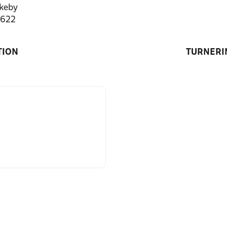
keby
4622
TION
TURNERI