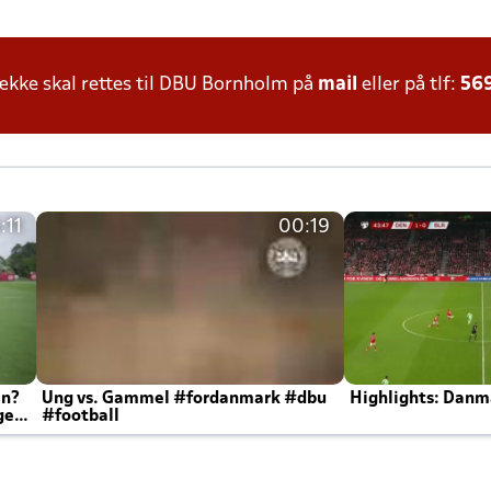
kke skal rettes til DBU Bornholm på
mail
eller på tlf:
56
:11
00:19
en?
Ung vs. Gammel #fordanmark #dbu
Highlights: Danma
ger
#football