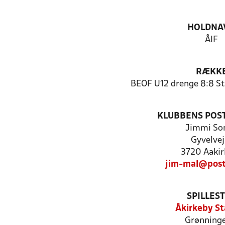
HOLDNA
ÅIF
RÆKK
BEOF U12 drenge 8:8 St
KLUBBENS POS
Jimmi So
Gyvelvej
3720 Aakir
jim-mal@post
SPILLES
Åkirkeby St
Grønninge