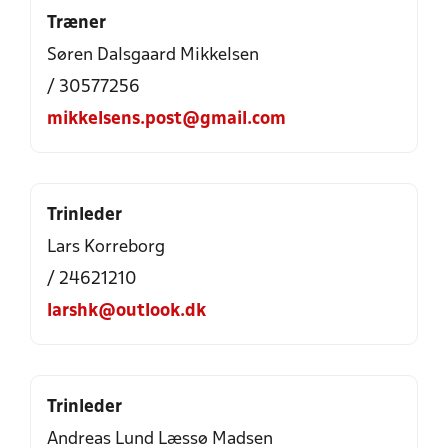
Træner
Søren Dalsgaard Mikkelsen
/ 30577256
mikkelsens.post@gmail.com
Trinleder
Lars Korreborg
/ 24621210
larshk@outlook.dk
Trinleder
Andreas Lund Læssø Madsen