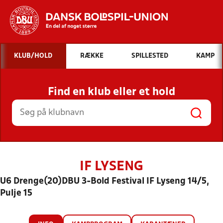
Hvad vil du søge efter?
KLUB/HOLD
RÆKKE
SPILLESTED
KAMP
INDHOLD OG NYHEDER
Find en klub eller et hold
STILLINGER, RESULTATER, KLUBBER OG
HOLD
IF LYSENG
U6 Drenge(20)DBU 3-Bold Festival IF Lyseng 14/5,
Pulje 15