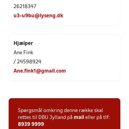
26218347
u3-u9bu@lyseng.dk
Hjælper
Ane Fink
/ 24598924
Ane.fink1@gmail.com
Spørgsmål omkring denne række skal
rettes til DBU Jylland på
mail
eller på tlf:
8939 9999