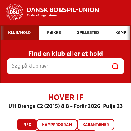
Hvad vil du søge efter?
KLUB/HOLD
RÆKKE
SPILLESTED
KAMP
INDHOLD OG NYHEDER
Find en klub eller et hold
STILLINGER, RESULTATER, KLUBBER OG
HOLD
HOVER IF
U11 Drenge C2 (2015) 8:8 - Forår 2026, Pulje 23
INFO
KAMPPROGRAM
KARANTÆNER