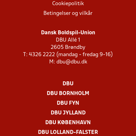
Cookiepolitik
Betingelser og vilkår
Dansk Boldspil-Union
DBU Allé 1
2605 Brøndby
T: 4326 2222 (mandag - fredag 9-16)
M:
dbu@dbu.dk
DBU
DBU BORNHOLM
DBU FYN
DBU JYLLAND
DBU KØBENHAVN
DBU LOLLAND-FALSTER