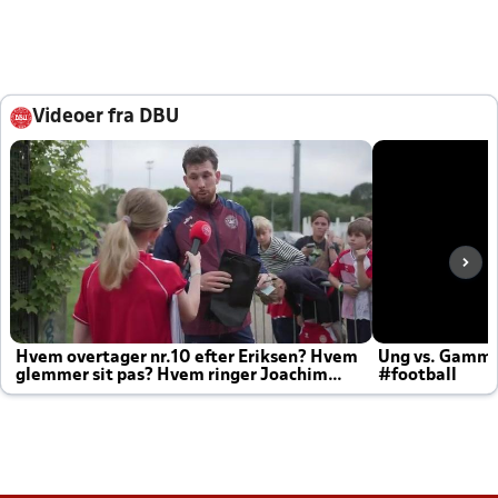
Videoer fra DBU
Hvem overtager nr.10 efter Eriksen? Hvem
Ung vs. Gamm
glemmer sit pas? Hvem ringer Joachim
#football
altid til efter kampe?