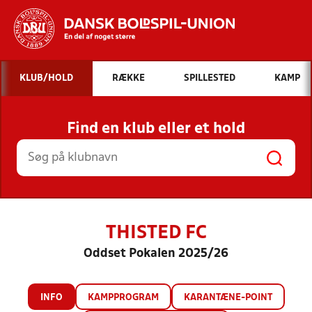
Hvad vil du søge efter?
KLUB/HOLD
RÆKKE
SPILLESTED
KAMP
INDHOLD OG NYHEDER
Find en klub eller et hold
STILLINGER, RESULTATER, KLUBBER OG
HOLD
THISTED FC
Oddset Pokalen 2025/26
INFO
KAMPPROGRAM
KARANTÆNE-POINT