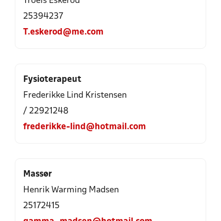
Troels Eskerod
25394237
T.eskerod@me.com
Fysioterapeut
Frederikke Lind Kristensen
/ 22921248
frederikke-lind@hotmail.com
Massør
Henrik Warming Madsen
25172415