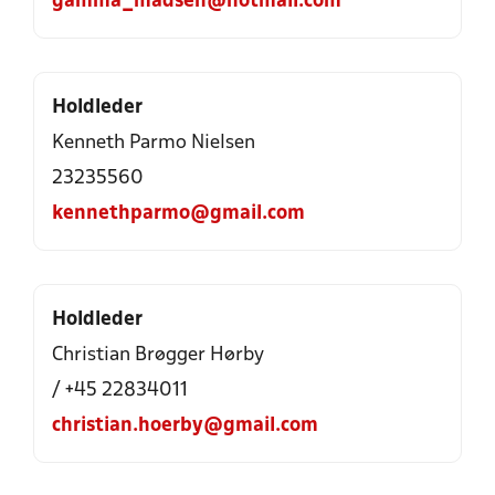
gamma_madsen@hotmail.com
Holdleder
Kenneth Parmo Nielsen
23235560
kennethparmo@gmail.com
Holdleder
Christian Brøgger Hørby
/ +45 22834011
christian.hoerby@gmail.com