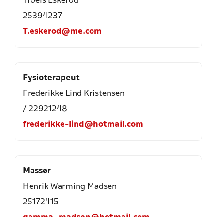
Troels Eskerod
25394237
T.eskerod@me.com
Fysioterapeut
Frederikke Lind Kristensen
/ 22921248
frederikke-lind@hotmail.com
Massør
Henrik Warming Madsen
25172415