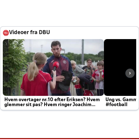
Videoer fra DBU
Hvem overtager nr.10 efter Eriksen? Hvem
Ung vs. Gamm
glemmer sit pas? Hvem ringer Joachim
#football
altid til efter kampe?