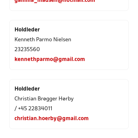
gamma_madsen@hotmail.com
Holdleder
Kenneth Parmo Nielsen
23235560
kennethparmo@gmail.com
Holdleder
Christian Brøgger Hørby
/ +45 22834011
christian.hoerby@gmail.com