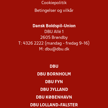
Cookiepolitik
Betingelser og vilkår
Dansk Boldspil-Union
DBU Allé 1
2605 Brøndby
T: 4326 2222 (mandag - fredag 9-16)
M:
dbu@dbu.dk
DBU
DBU BORNHOLM
DBU FYN
DBU JYLLAND
DBU KØBENHAVN
DBU LOLLAND-FALSTER