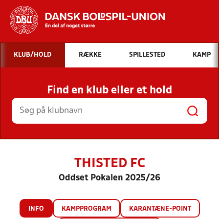
Hvad vil du søge efter?
KLUB/HOLD
RÆKKE
SPILLESTED
KAMP
INDHOLD OG NYHEDER
Find en klub eller et hold
STILLINGER, RESULTATER, KLUBBER OG
HOLD
THISTED FC
Oddset Pokalen 2025/26
INFO
KAMPPROGRAM
KARANTÆNE-POINT