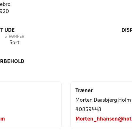
ebro
0920
T UDE
DIS
STRØMPER
Sort
ORBEHOLD
Træner
Morten Daasbjerg Holm
40859448
om
Morten_hhansen@hot