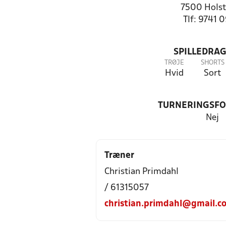
7500 Holst
Tlf: 9741 
SPILLEDRAG
TRØJE
SHORTS
Hvid
Sort
TURNERINGSF
Nej
Træner
Christian Primdahl
/ 61315057
christian.primdahl@gmail.c