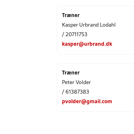
Træner
Kasper Urbrand Lodahl
/ 20711753
kasper@urbrand.dk
Træner
Peter Volder
/ 61387383
pvolder@gmail.com