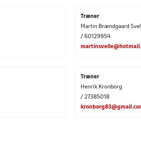
Træner
Martin Brændgaard Svel
/ 60129954
martinsvelle@hotmail
Træner
Henrik Kronborg
/ 27385018
kronborg83@gmail.co