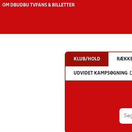
OM DBU
DBU TV
FANS & BILLETTER
KLUB/HOLD
RÆKK
UDVIDET KAMPSØGNING