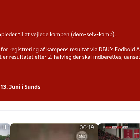
pleder til at vejlede kampen (døm-selv-kamp).
or registrering af kampens resultat via DBU’s Fodbold A
t er resultatet efter 2. halvleg der skal indberettes, uanset
13. Juni i Sunds
:11
00:19