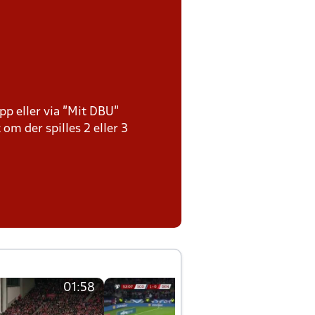
pp eller via ”Mit DBU”
 om der spilles 2 eller 3
01:58
01:58