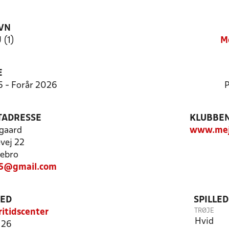
VN
 (1)
M
E
5 - Forår 2026
P
TADRESSE
KLUBBEN
gaard
www.mej
vej 22
ebro
75@gmail.com
TED
SPILLE
TRØJE
ritidscenter
Hvid
 26