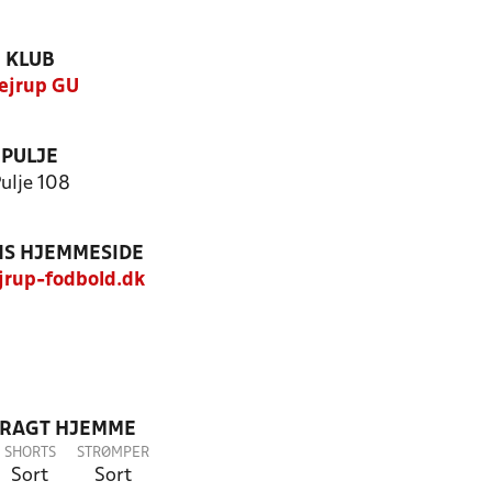
KLUB
ejrup GU
PULJE
ulje 108
S HJEMMESIDE
rup-fodbold.dk
DRAGT HJEMME
SHORTS
STRØMPER
Sort
Sort