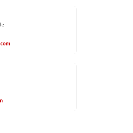
le
.com
m