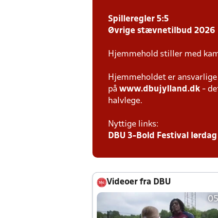
Spilleregler 5:5
Øvrige stævnetilbud 2026
Hjemmehold stiller med kam
Hjemmeholdet er ansvarlige f
på
www.dbujylland.dk
- de
halvlege.
Nyttige links:
DBU 3-Bold Festival lørdag 
Videoer fra DBU
05