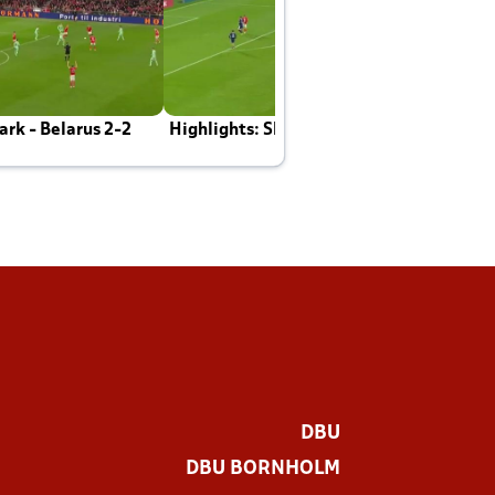
rk - Belarus 2-2
Highlights: Skotland - Danmark 4-2
J
E
DBU
DBU BORNHOLM