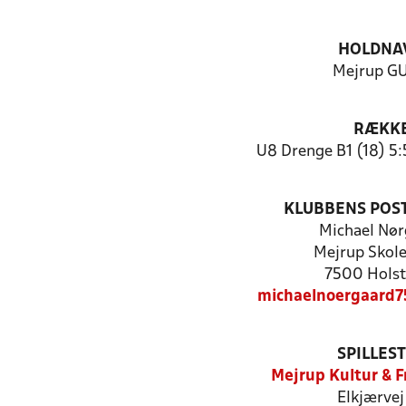
HOLDNA
Mejrup GU
RÆKK
U8 Drenge B1 (18) 5:
KLUBBENS POS
Michael Nør
Mejrup Skole
7500 Holst
michaelnoergaard
SPILLES
Mejrup Kultur & F
Elkjærvej