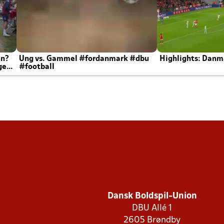
en?
Ung vs. Gammel #fordanmark #dbu
Highlights: Danma
ger
#football
Dansk Boldspil-Union
DBU Allé 1
2605 Brøndby