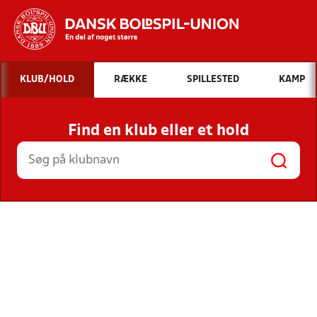
Hvad vil du søge efter?
KLUB/HOLD
RÆKKE
SPILLESTED
KAMP
INDHOLD OG NYHEDER
Find en klub eller et hold
STILLINGER, RESULTATER, KLUBBER OG
HOLD