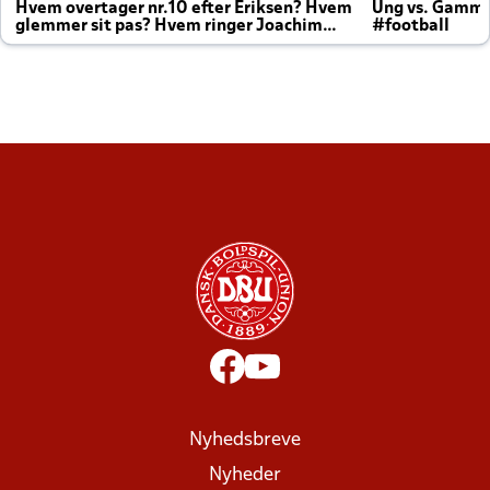
Hvem overtager nr.10 efter Eriksen? Hvem
Ung vs. Gamm
glemmer sit pas? Hvem ringer Joachim
#football
altid til efter kampe?
Nyhedsbreve
Nyheder