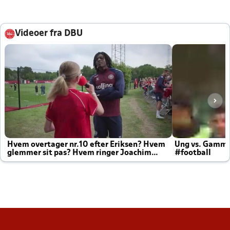
Videoer fra DBU
Hvem overtager nr.10 efter Eriksen? Hvem
Ung vs. Gamm
glemmer sit pas? Hvem ringer Joachim
#football
altid til efter kampe?