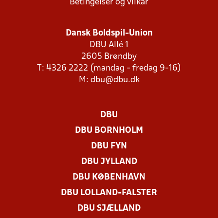
Betingelser og vilkår
Dansk Boldspil-Union
DBU Allé 1
2605 Brøndby
T: 4326 2222 (mandag - fredag 9-16)
M:
dbu@dbu.dk
DBU
DBU BORNHOLM
DBU FYN
DBU JYLLAND
DBU KØBENHAVN
DBU LOLLAND-FALSTER
DBU SJÆLLAND