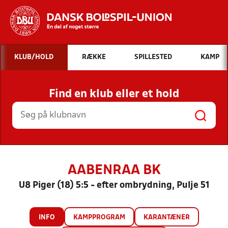
Hvad vil du søge efter?
KLUB/HOLD
RÆKKE
SPILLESTED
KAMP
INDHOLD OG NYHEDER
Find en klub eller et hold
STILLINGER, RESULTATER, KLUBBER OG
HOLD
AABENRAA BK
U8 Piger (18) 5:5 - efter ombrydning, Pulje 51
INFO
KAMPPROGRAM
KARANTÆNER