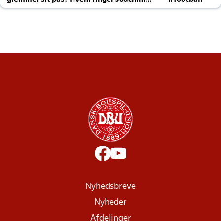
glemmer sit pas? Hvem ringer Joachim
#football
altid til efter kampe?
Nyhedsbreve
Nyheder
Afdelinger