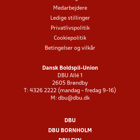
Medarbejdere
Ledige stillinger
Privatlivspolitik
Cookiepolitik
Betingelser og vilkår
Dansk Boldspil-Union
DBU Allé 1
2605 Brøndby
T: 4326 2222 (mandag - fredag 9-16)
M:
dbu@dbu.dk
DBU
DBU BORNHOLM