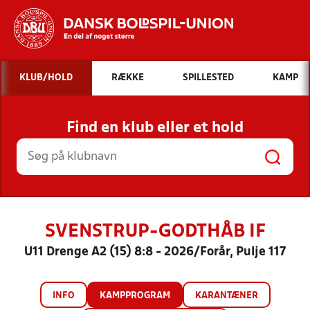
Hvad vil du søge efter?
KLUB/HOLD
RÆKKE
SPILLESTED
KAMP
INDHOLD OG NYHEDER
Find en klub eller et hold
STILLINGER, RESULTATER, KLUBBER OG
HOLD
SVENSTRUP-GODTHÅB IF
U11 Drenge A2 (15) 8:8 - 2026/Forår, Pulje 117
INFO
KAMPPROGRAM
KARANTÆNER