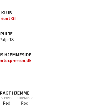
KLUB
rient GI
PULJE
Pulje 18
S HJEMMESIDE
ntexpressen.dk
DRAGT HJEMME
SHORTS
STRØMPER
Rød
Rød