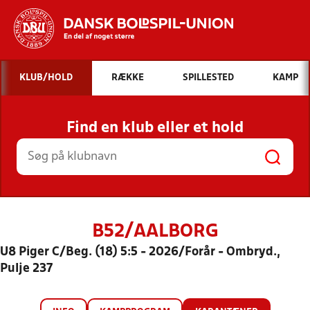
Hvad vil du søge efter?
KLUB/HOLD
RÆKKE
SPILLESTED
KAMP
INDHOLD OG NYHEDER
Find en klub eller et hold
STILLINGER, RESULTATER, KLUBBER OG
HOLD
B52/AALBORG
U8 Piger C/Beg. (18) 5:5 - 2026/Forår - Ombryd.,
Pulje 237