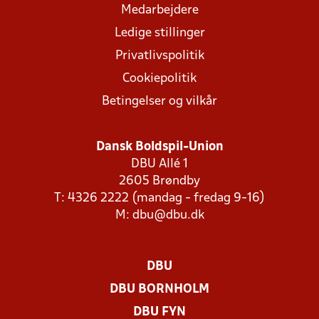
Medarbejdere
Ledige stillinger
Privatlivspolitik
Cookiepolitik
Betingelser og vilkår
Dansk Boldspil-Union
DBU Allé 1
2605 Brøndby
T: 4326 2222 (mandag - fredag 9-16)
M:
dbu@dbu.dk
DBU
DBU BORNHOLM
DBU FYN