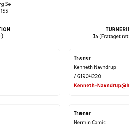
rg Sø
5155
TION
TURNERI
r)
Ja (Frataget ret 
Træner
Kenneth Navndrup
/ 61904220
Kenneth-Navndrup@h
Træner
Nermin Camic