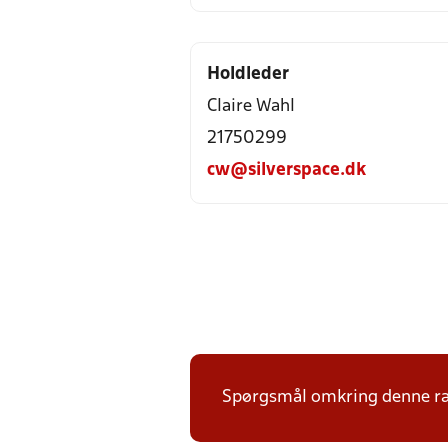
Holdleder
Claire Wahl
21750299
cw@silverspace.dk
Spørgsmål omkring denne ræk