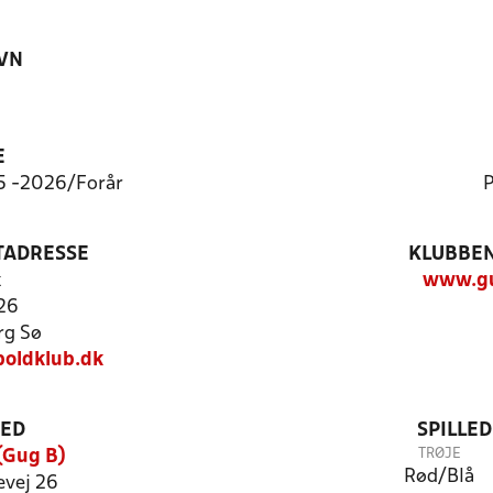
VN
E
:5 -2026/Forår
P
TADRESSE
KLUBBEN
k
www.gu
 26
rg Sø
oldklub.dk
TED
SPILLE
TRØJE
(Gug B)
Rød/Blå
vej 26