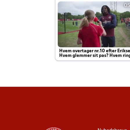
05
Hvem overtager nr.10 efter Eriks
Hvem glemmer sit pas? Hvem rin
Joachim altid til efter kampe?