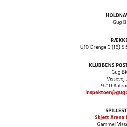
HOLDNA
Gug B
RÆKK
U10 Drenge C (16) 5
KLUBBENS POS
Gug B
Vissevej
9210 Aalbo
inspektoer@gugb
SPILLES
Skjøtt Arena 
Gammel Visse