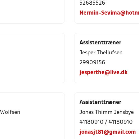
52685526
Nermin-Sevima@hotm
Assistenttræner
Jesper Thellufsen
29909156
jesperthe@live.dk
Assistenttræner
 Wolfsen
Jonas Thimm Jensbye
41180910 / 41180910
jonasjt81@gmail.com