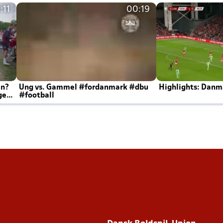
:11
00:19
en?
Ung vs. Gammel #fordanmark #dbu
Highlights: Danma
ger
#football