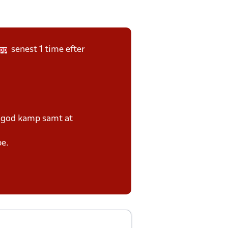
senest 1 time efter
pp
e god kamp samt at
pe.