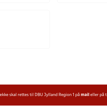
ke skal rettes til DBU Jylland Region 1 på
mail
eller på t