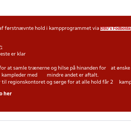
 af førstnævnte hold i kampprogrammet via
DBU's Fodbolda
:
este er klar
 for at samle trænerne og hilse på hinanden for at ønsk
ed kampleder med mindre andet er aftalt.
r til regionskontoret og sørge for at alle hold får 2 kam
o her