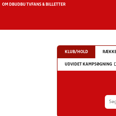
OM DBU
DBU TV
FANS & BILLETTER
KLUB/HOLD
RÆKK
UDVIDET KAMPSØGNING