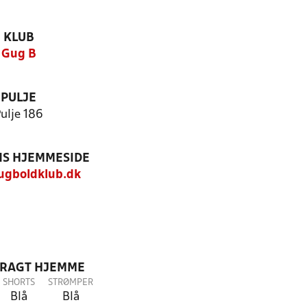
KLUB
Gug B
PULJE
ulje 186
S HJEMMESIDE
gboldklub.dk
DRAGT HJEMME
SHORTS
STRØMPER
Blå
Blå