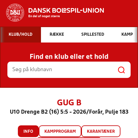
Hvad vil du søge efter?
KLUB/HOLD
RÆKKE
SPILLESTED
KAMP
INDHOLD OG NYHEDER
Find en klub eller et hold
STILLINGER, RESULTATER, KLUBBER OG
HOLD
GUG B
U10 Drenge B2 (16) 5:5 - 2026/Forår, Pulje 183
INFO
KAMPPROGRAM
KARANTÆNER