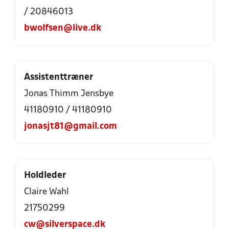
/ 20846013
bwolfsen@live.dk
Assistenttræner
Jonas Thimm Jensbye
41180910 / 41180910
jonasjt81@gmail.com
Holdleder
Claire Wahl
21750299
cw@silverspace.dk