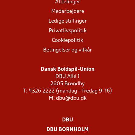
Afdelinger
Medarbejdere
Ledige stillinger
Privatlivspolitik
Cookiepolitik
Betingelser og vilkår
Dansk Boldspil-Union
DBU Allé 1
2605 Brøndby
T: 4326 2222 (mandag - fredag 9-16)
M:
dbu@dbu.dk
DBU
DBU BORNHOLM