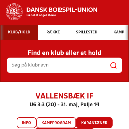
Hvad vil du søge efter?
KLUB/HOLD
RÆKKE
SPILLESTED
KAMP
INDHOLD OG NYHEDER
Find en klub eller et hold
STILLINGER, RESULTATER, KLUBBER OG
HOLD
VALLENSBÆK IF
U6 3:3 (20) - 31. maj, Pulje 14
INFO
KAMPPROGRAM
KARANTÆNER