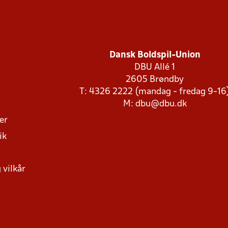
Dansk Boldspil-Union
DBU Allé 1
2605 Brøndby
T: 4326 2222 (mandag - fredag 9-16
M:
dbu@dbu.dk
ger
ik
 vilkår