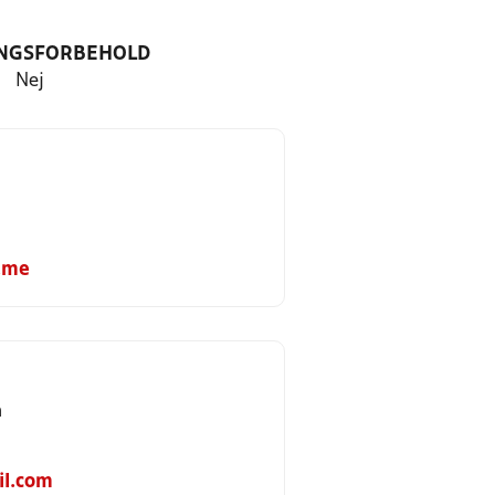
NGSFORBEHOLD
Nej
.me
n
l.com