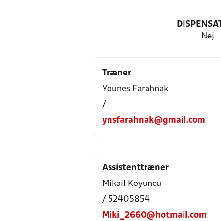
DISPENSA
Nej
Træner
Younes Farahnak
/
ynsfarahnak@gmail.com
Assistenttræner
Mikail Koyuncu
/ 52405854
Miki_2660@hotmail.com