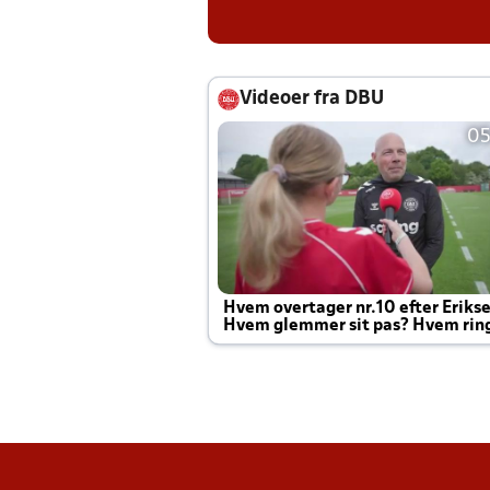
Videoer fra DBU
05
Hvem overtager nr.10 efter Eriks
Hvem glemmer sit pas? Hvem rin
Joachim altid til efter kampe?