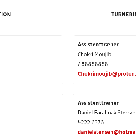
TION
TURNERI
Assistenttræner
Chokri Moujib
/ 88888888
Chokrimoujib@proton
Assistenttræner
Daniel Farahnak Stense
4222 6376
danielstensen@hotmai