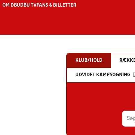
OM DBU
DBU TV
FANS & BILLETTER
KLUB/HOLD
RÆKK
UDVIDET KAMPSØGNING