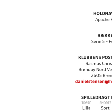
HOLDNA
Apache 
RÆKK
Serie 5 - F
KLUBBENS POS
Rasmus Chris
Brøndby Nord Vej
2605 Brø
danielstensen@h
SPILLEDRAGT
TRØJE
SHORTS
Lilla
Sort