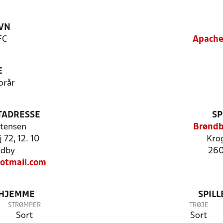
VN
FC
Apache
E
orår
TADRESSE
SP
tensen
Brøndb
 72, 12. 10
Kro
ndby
260
otmail.com
 HJEMME
SPIL
STRØMPER
TRØJE
Sort
Sort