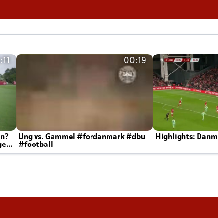
:11
00:19
en?
Ung vs. Gammel #fordanmark #dbu
Highlights: Danma
ger
#football