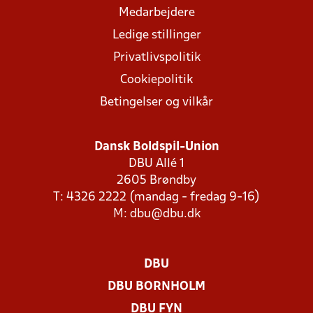
Medarbejdere
Ledige stillinger
Privatlivspolitik
Cookiepolitik
Betingelser og vilkår
Dansk Boldspil-Union
DBU Allé 1
2605 Brøndby
T: 4326 2222 (mandag - fredag 9-16)
M:
dbu@dbu.dk
DBU
DBU BORNHOLM
DBU FYN