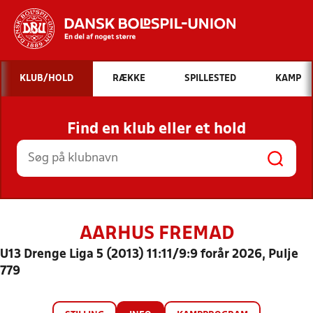
Hvad vil du søge efter?
KLUB/HOLD
RÆKKE
SPILLESTED
KAMP
INDHOLD OG NYHEDER
Find en klub eller et hold
STILLINGER, RESULTATER, KLUBBER OG
HOLD
AARHUS FREMAD
U13 Drenge Liga 5 (2013) 11:11/9:9 forår 2026, Pulje
779