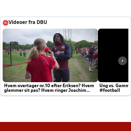
Videoer fra DBU
Hvem overtager nr.10 efter Eriksen? Hvem
Ung vs. Gamm
glemmer sit pas? Hvem ringer Joachim
#football
altid til efter kampe?