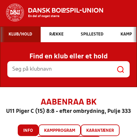
Hvad vil du søge efter?
KLUB/HOLD
RÆKKE
SPILLESTED
KAMP
INDHOLD OG NYHEDER
Find en klub eller et hold
STILLINGER, RESULTATER, KLUBBER OG
HOLD
AABENRAA BK
U11 Piger C (15) 8:8 - efter ombrydning, Pulje 333
INFO
KAMPPROGRAM
KARANTÆNER