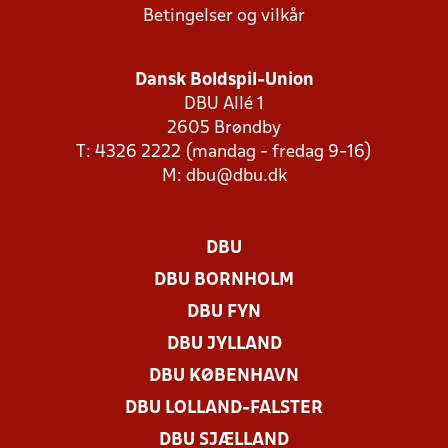
Betingelser og vilkår
Dansk Boldspil-Union
DBU Allé 1
2605 Brøndby
T: 4326 2222 (mandag - fredag 9-16)
M:
dbu@dbu.dk
DBU
DBU BORNHOLM
DBU FYN
DBU JYLLAND
DBU KØBENHAVN
DBU LOLLAND-FALSTER
DBU SJÆLLAND