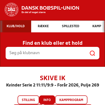
Hvad vil du søge efter?
KLUB/HOLD
RÆKKE
SPILLESTED
KAMP
INDHOLD OG NYHEDER
Find en klub eller et hold
STILLINGER, RESULTATER, KLUBBER OG
HOLD
SKIVE IK
Kvinder Serie 2 11:11/9:9 - Forår 2026, Pulje 269
STILLING
INFO
KAMPPROGRAM