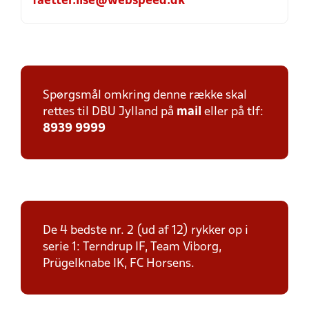
faetter.lise@webspeed.dk
Spørgsmål omkring denne række skal
rettes til DBU Jylland på
mail
eller på tlf:
8939 9999
De 4 bedste nr. 2 (ud af 12) rykker op i
serie 1: Terndrup IF, Team Viborg,
Prügelknabe IK, FC Horsens.