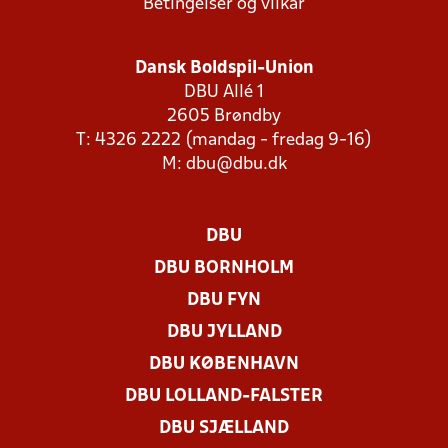
Betingelser og vilkår
Dansk Boldspil-Union
DBU Allé 1
2605 Brøndby
T: 4326 2222 (mandag - fredag 9-16)
M:
dbu@dbu.dk
DBU
DBU BORNHOLM
DBU FYN
DBU JYLLAND
DBU KØBENHAVN
DBU LOLLAND-FALSTER
DBU SJÆLLAND