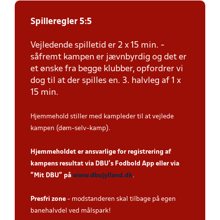
Spilleregler 5:5
Vejledende spilletid er 2 x 15 min. -
såfremt kampen er jævnbyrdig og det er
et ønske fra begge klubber, opfordrer vi
dog til at der spilles en. 3. halvleg af 1 x
15 min.
Hjemmehold stiller med kampleder til at vejlede
kampen (døm-selv-kamp).
Hjemmeholdet er ansvarlige for registrering af
kampens resultat via DBU’s Fodbold App eller via
”Mit DBU” på
www.dbujylland.dk
.
Presfri zone
- modstanderen skal tilbage på egen
banehalvdel ved målspark!