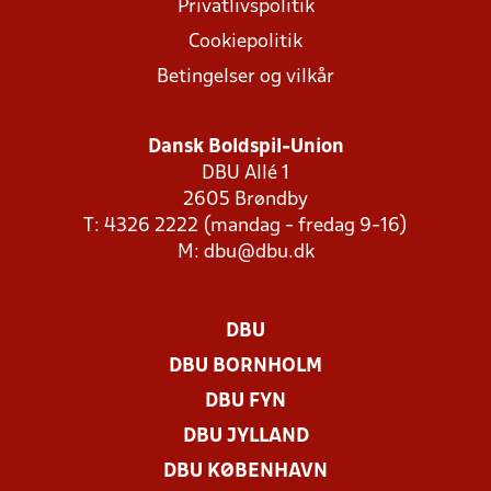
Privatlivspolitik
Cookiepolitik
Betingelser og vilkår
Dansk Boldspil-Union
DBU Allé 1
2605 Brøndby
T: 4326 2222 (mandag - fredag 9-16)
M:
dbu@dbu.dk
DBU
DBU BORNHOLM
DBU FYN
DBU JYLLAND
DBU KØBENHAVN