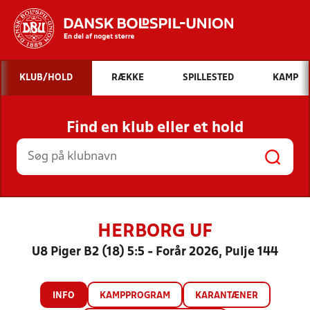
Hvad vil du søge efter?
KLUB/HOLD
RÆKKE
SPILLESTED
KAMP
INDHOLD OG NYHEDER
Find en klub eller et hold
STILLINGER, RESULTATER, KLUBBER OG
HOLD
HERBORG UF
U8 Piger B2 (18) 5:5 - Forår 2026, Pulje 144
INFO
KAMPPROGRAM
KARANTÆNER