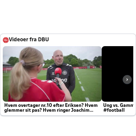
Videoer fra DBU
Hvem overtager nr.10 efter Eriksen? Hvem
Ung vs. Gamm
glemmer sit pas? Hvem ringer Joachim
#football
altid til efter kampe?