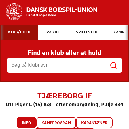
Hvad vil du søge efter?
KLUB/HOLD
RÆKKE
SPILLESTED
KAMP
INDHOLD OG NYHEDER
Find en klub eller et hold
STILLINGER, RESULTATER, KLUBBER OG
HOLD
TJÆREBORG IF
U11 Piger C (15) 8:8 - efter ombrydning, Pulje 334
INFO
KAMPPROGRAM
KARANTÆNER