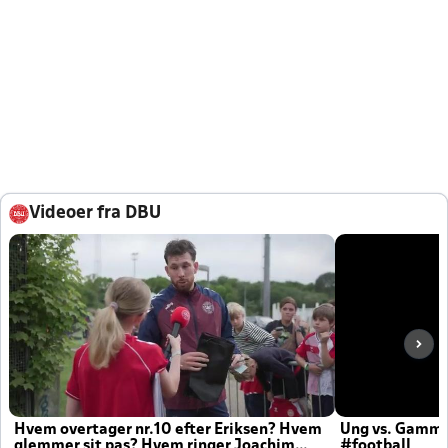
Videoer fra DBU
Hvem overtager nr.10 efter Eriksen? Hvem
Ung vs. Gamm
glemmer sit pas? Hvem ringer Joachim
#football