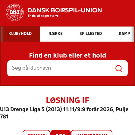
Hvad vil du søge efter?
KLUB/HOLD
RÆKKE
SPILLESTED
KAMP
INDHOLD OG NYHEDER
Find en klub eller et hold
STILLINGER, RESULTATER, KLUBBER OG
HOLD
LØSNING IF
U13 Drenge Liga 5 (2013) 11:11/9:9 forår 2026, Pulje
781