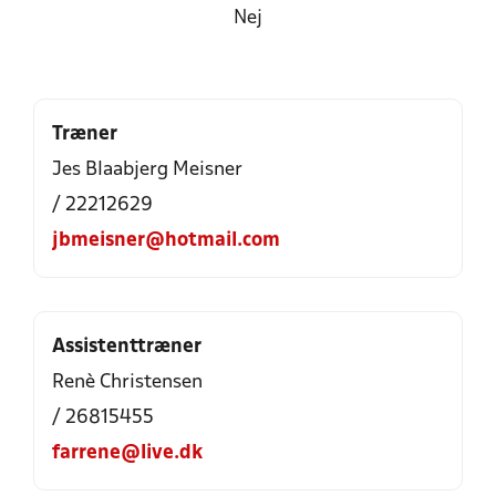
Nej
Træner
Jes Blaabjerg Meisner
/ 22212629
jbmeisner@hotmail.com
Assistenttræner
Renè Christensen
/ 26815455
farrene@live.dk