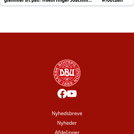
glemmer sit pas? Hvem ringer Joachim
#football
altid til efter kampe?
Nyhedsbreve
Nyheder
Afdelinger