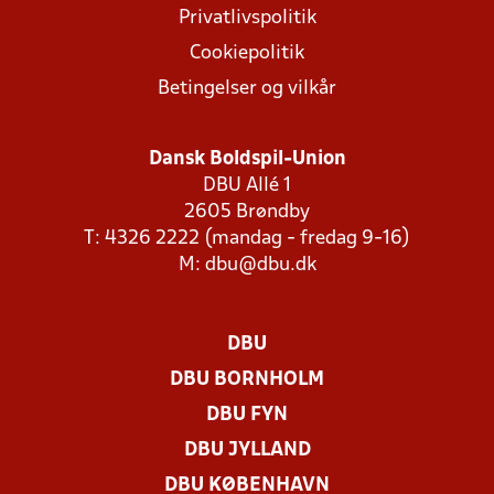
Privatlivspolitik
Cookiepolitik
Betingelser og vilkår
Dansk Boldspil-Union
DBU Allé 1
2605 Brøndby
T: 4326 2222 (mandag - fredag 9-16)
M:
dbu@dbu.dk
DBU
DBU BORNHOLM
DBU FYN
DBU JYLLAND
DBU KØBENHAVN