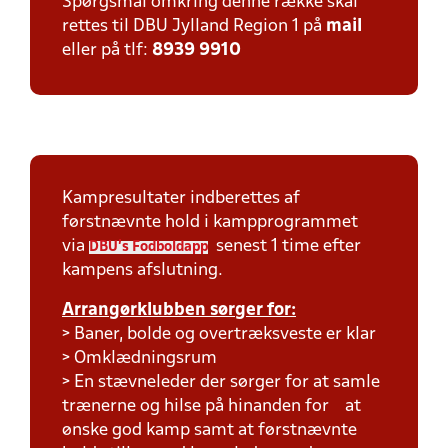
Spørgsmål omkring denne række skal
rettes til DBU Jylland Region 1 på
mail
eller på tlf:
8939 9910
Kampresultater indberettes af
førstnævnte hold i kampprogrammet
via
senest 1 time efter
DBU's Fodboldapp
kampens afslutning.
Arrangørklubben sørger for:
> Baner, bolde og overtræksveste er klar
> Omklædningsrum
> En stævneleder der sørger for at samle
trænerne og hilse på hinanden for at
ønske god kamp samt at førstnævnte