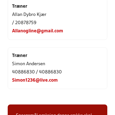
Træner
Allan Dybro Kjær
/ 20878759
Allanogline@gmail.com
Træner
Simon Andersen
40886830 / 40886830
Simon1236@live.com