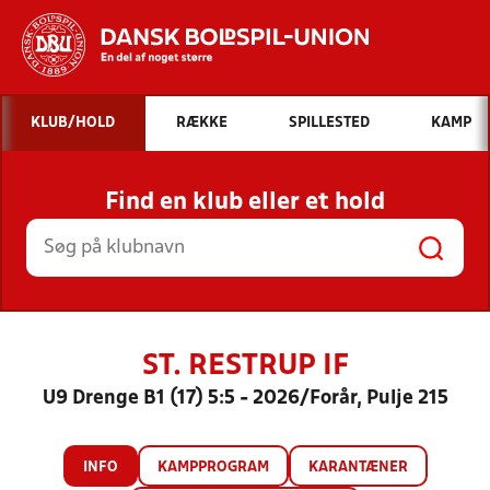
Hvad vil du søge efter?
KLUB/HOLD
RÆKKE
SPILLESTED
KAMP
INDHOLD OG NYHEDER
Find en klub eller et hold
STILLINGER, RESULTATER, KLUBBER OG
HOLD
ST. RESTRUP IF
U9 Drenge B1 (17) 5:5 - 2026/Forår, Pulje 215
INFO
KAMPPROGRAM
KARANTÆNER