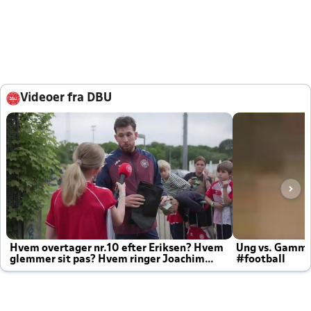
Videoer fra DBU
Hvem overtager nr.10 efter Eriksen? Hvem
Ung vs. Gamm
glemmer sit pas? Hvem ringer Joachim
#football
altid til efter kampe?