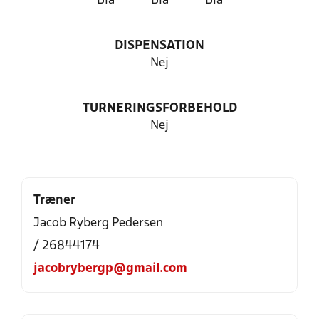
Blå
Blå
Blå
DISPENSATION
Nej
TURNERINGSFORBEHOLD
Nej
Træner
Jacob Ryberg Pedersen
/ 26844174
jacobrybergp@gmail.com