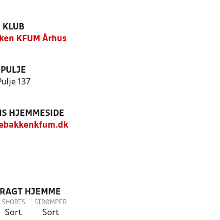
KLUB
ken KFUM Århus
PULJE
Pulje 137
S HJEMMESIDE
ebakkenkfum.dk
DRAGT HJEMME
SHORTS
STRØMPER
Sort
Sort