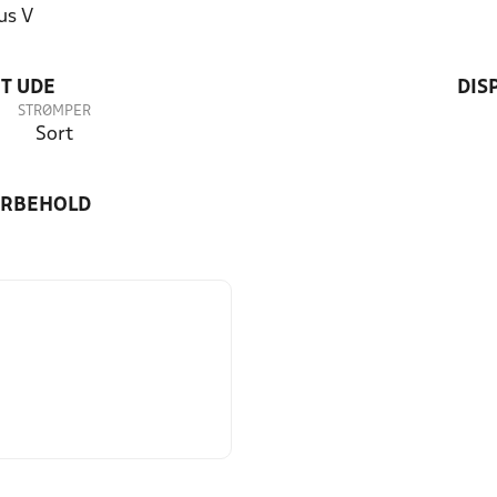
us V
T UDE
DIS
STRØMPER
Sort
ORBEHOLD