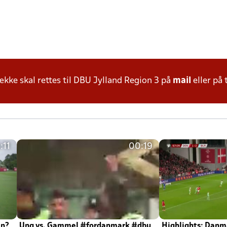
ke skal rettes til DBU Jylland Region 3 på
mail
eller på 
:11
00:19
en?
Ung vs. Gammel #fordanmark #dbu
Highlights: Danma