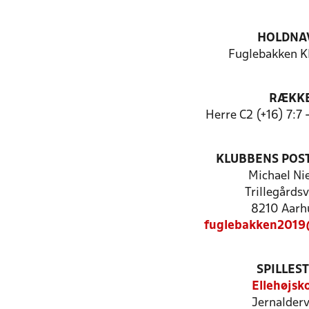
HOLDNA
Fuglebakken 
RÆKK
Herre C2 (+16) 7:7
KLUBBENS POS
Michael Ni
Trillegårds
8210 Aarh
fuglebakken2019
SPILLES
Ellehøjsk
Jernalderv