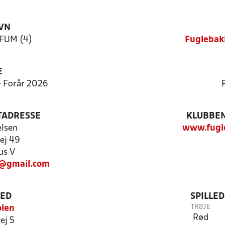
VN
KFUM (4)
Fuglebak
E
 - Forår 2026
TADRESSE
KLUBBEN
elsen
www.fugl
vej 49
us V
@gmail.com
TED
SPILLE
TRØJE
olen
Rød
ej 5