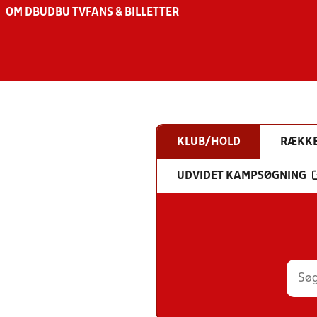
OM DBU
DBU TV
FANS & BILLETTER
KLUB/HOLD
RÆKK
UDVIDET KAMPSØGNING