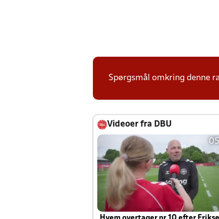
Spørgsmål omkring denne ræk
Videoer fra DBU
05
Hvem overtager nr.10 efter Eriks