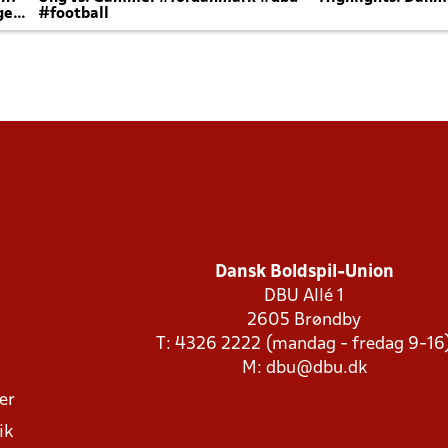
ger
#football
Dansk Boldspil-Union
DBU Allé 1
2605 Brøndby
T: 4326 2222 (mandag - fredag 9-16
M:
dbu@dbu.dk
ger
ik