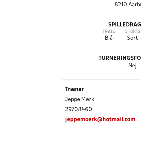
8210 Aarh
SPILLEDRAG
TRØJE
SHORTS
Blå
Sort
TURNERINGSF
Nej
Træner
Jeppe Mørk
29708460
jeppemoerk@hotmail.com