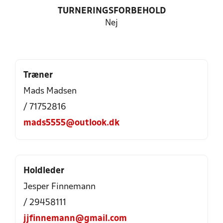
TURNERINGSFORBEHOLD
Nej
Træner
Mads Madsen
/ 71752816
mads5555@outlook.dk
Holdleder
Jesper Finnemann
/ 29458111
jjfinnemann@gmail.com