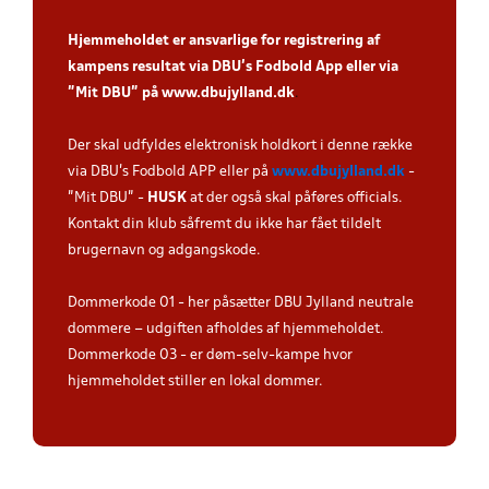
Hjemmeholdet er ansvarlige for registrering af
kampens resultat via DBU’s Fodbold App eller via
”Mit DBU” på
www.dbujylland.dk
.
Der skal udfyldes elektronisk holdkort i denne række
via DBU's Fodbold APP eller på
www.dbujylland.dk
-
"Mit DBU" -
HUSK
at der også skal påføres officials.
Kontakt din klub såfremt du ikke har fået tildelt
brugernavn og adgangskode.
Dommerkode 01 - her påsætter DBU Jylland neutrale
dommere – udgiften afholdes af hjemmeholdet.
Dommerkode 03 - er døm-selv-kampe hvor
hjemmeholdet stiller en lokal dommer.