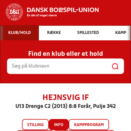
Hvad vil du søge efter?
KLUB/HOLD
RÆKKE
SPILLESTED
KAMP
INDHOLD OG NYHEDER
Find en klub eller et hold
STILLINGER, RESULTATER, KLUBBER OG
HOLD
HEJNSVIG IF
U13 Drenge C2 (2013) 8:8 Forår, Pulje 342
STILLING
INFO
KAMPPROGRAM