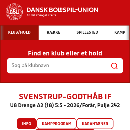
Hvad vil du søge efter?
KLUB/HOLD
RÆKKE
SPILLESTED
KAMP
INDHOLD OG NYHEDER
Find en klub eller et hold
STILLINGER, RESULTATER, KLUBBER OG
HOLD
SVENSTRUP-GODTHÅB IF
U8 Drenge A2 (18) 5:5 - 2026/Forår, Pulje 242
INFO
KAMPPROGRAM
KARANTÆNER