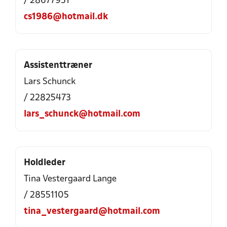
/ 28677951
cs1986@hotmail.dk
Assistenttræner
Lars Schunck
/ 22825473
lars_schunck@hotmail.com
Holdleder
Tina Vestergaard Lange
/ 28551105
tina_vestergaard@hotmail.com