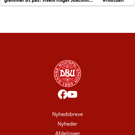
glemmer sit pas? Hvem ringer Joachim
#football
altid til efter kampe?
Nyhedsbreve
Nyheder
Afdelinger