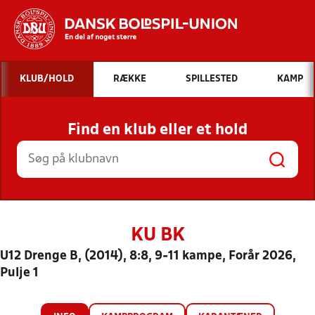
Hvad vil du søge efter?
KLUB/HOLD
RÆKKE
SPILLESTED
KAMP
INDHOLD OG NYHEDER
Find en klub eller et hold
STILLINGER, RESULTATER, KLUBBER OG
HOLD
KU BK
U12 Drenge B, (2014), 8:8, 9-11 kampe, Forår 2026,
Pulje 1