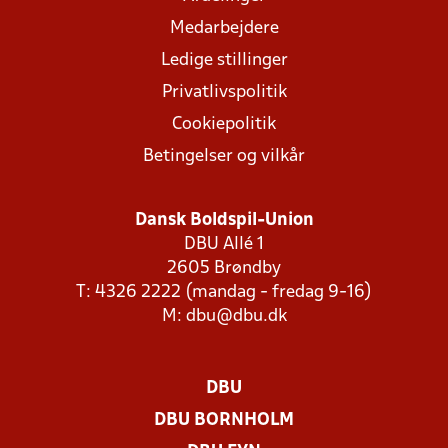
Medarbejdere
Ledige stillinger
Privatlivspolitik
Cookiepolitik
Betingelser og vilkår
Dansk Boldspil-Union
DBU Allé 1
2605 Brøndby
T: 4326 2222 (mandag - fredag 9-16)
M:
dbu@dbu.dk
DBU
DBU BORNHOLM