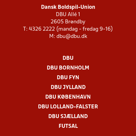
Dansk Boldspil-Union
DBU Allé 1
2605 Brøndby
T: 4326 2222 (mandag - fredag 9-16)
M:
dbu@dbu.dk
DBU
DBU BORNHOLM
DBU FYN
DBU JYLLAND
DBU KØBENHAVN
DBU LOLLAND-FALSTER
DBU SJÆLLAND
FUTSAL