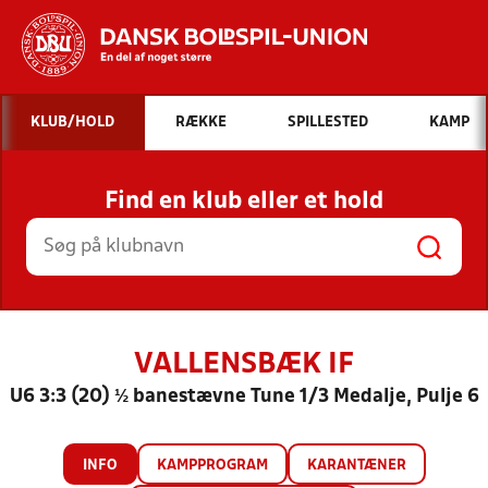
Hvad vil du søge efter?
KLUB/HOLD
RÆKKE
SPILLESTED
KAMP
INDHOLD OG NYHEDER
Find en klub eller et hold
STILLINGER, RESULTATER, KLUBBER OG
HOLD
VALLENSBÆK IF
U6 3:3 (20) ½ banestævne Tune 1/3 Medalje, Pulje 6
INFO
KAMPPROGRAM
KARANTÆNER