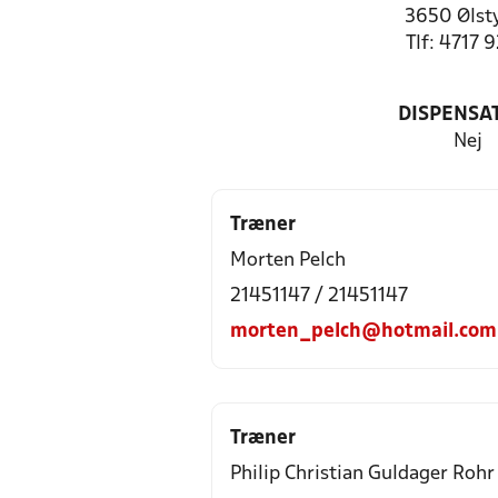
3650 Ølst
Tlf: 4717 
DISPENSA
Nej
Træner
Morten Pelch
21451147 / 21451147
morten_pelch@hotmail.com
Træner
Philip Christian Guldager Rohr