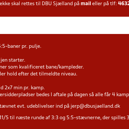
ke skal rettes til DBU Sjælland på
mail
eller på tlf:
463
:5-baner pr. pulje.
jen starter.
æner som kvalificeret bane/kampleder.
ller hold efter det tilmeldte niveau.
tid 2x7 min pr. kamp.
versidderpladser bedes I aftale på dagen så alle får 4 kamp
tævnet evt. udeblivelser ind på jerp@dbusjaelland.dk
11/5 til næste runde af 3:3 og 5:5-stævnerne, der spilles 