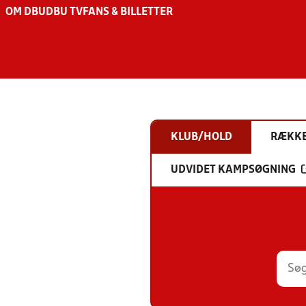
OM DBU
DBU TV
FANS & BILLETTER
KLUB/HOLD
RÆKK
UDVIDET KAMPSØGNING