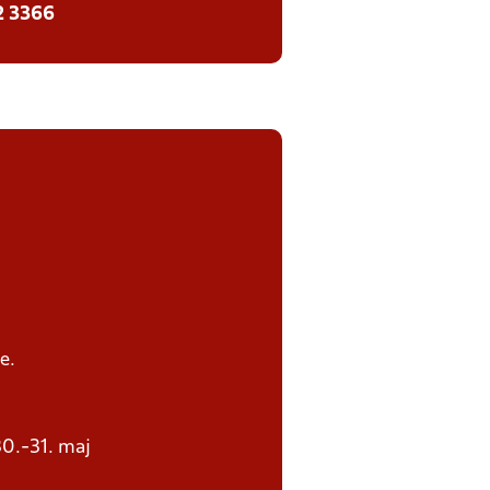
2 3366
e.
30.-31. maj