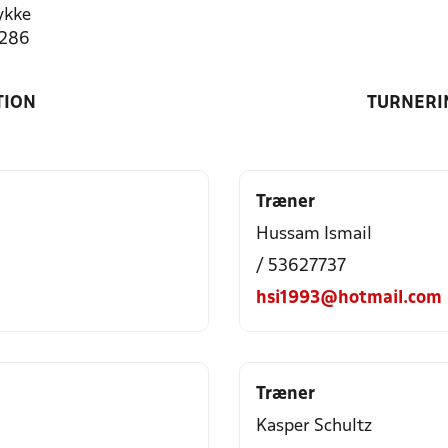
ykke
9286
TION
TURNERI
Træner
Hussam Ismail
/ 53627737
hsi1993@hotmail.com
Træner
Kasper Schultz