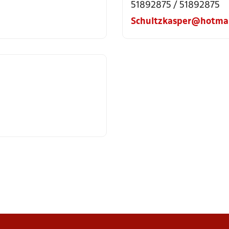
51892875 / 51892875
Schultzkasper@hotmai