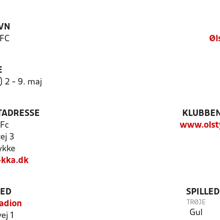
VN
 FC
Øl
E
) 2 - 9. maj
TADRESSE
KLUBBEN
 Fc
www.olst
ej 3
ykke
kka.dk
TED
SPILLE
TRØJE
adion
Gul
ej 1