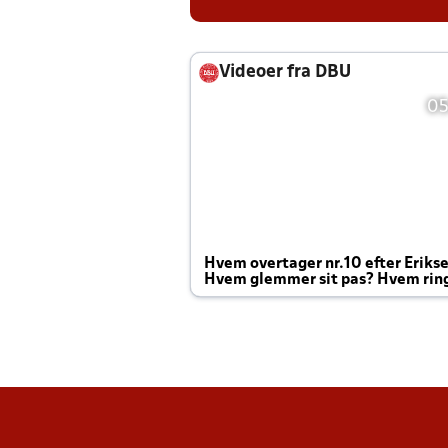
Videoer fra DBU
05
Hvem overtager nr.10 efter Eriks
Hvem glemmer sit pas? Hvem rin
Joachim altid til efter kampe?