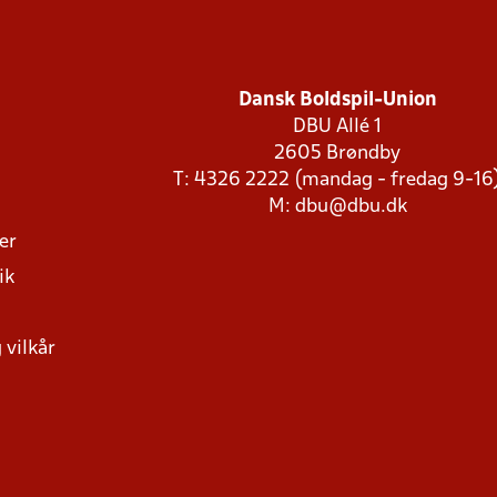
Dansk Boldspil-Union
DBU Allé 1
2605 Brøndby
T: 4326 2222 (mandag - fredag 9-16
M:
dbu@dbu.dk
ger
ik
 vilkår