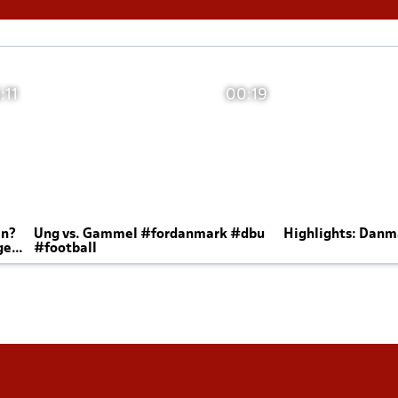
:11
00:19
en?
Ung vs. Gammel #fordanmark #dbu
Highlights: Danma
ger
#football